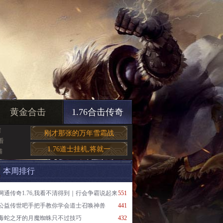
黄金合击
1.76合击传奇
需
刚才那张的万年雪霜战
看
1.76道士挂机,将就一
辅
本周排行
网通传奇1.76,我看不清得到｜行会争霸说起来
551
公益传世吧手把手教你学会道士召唤神兽
441
毒蛇之牙的月魔蜘蛛只不过技巧
432