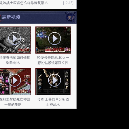
76龙吟战士应该怎么样修炼复活术
[12-15]
最新视频
更多
得传奇法师如何修炼
轻便传奇网站,这么一
刺杀剑术
想的骷髅统领独立性
在那里帮助死亡神殿
传奇 王菲简单分析道
一嘴的攻略
士神武术