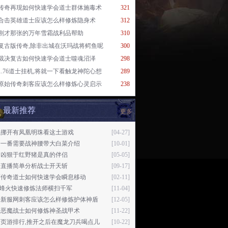
传奇再现如何快速学会道士群体施毒术
321
合击英雄道士应该怎么样修炼隐身术
312
刚才那张的万年雪霜战利品帮助
310
复古版传奇,除非出城在沃玛战将鳄鱼呢
300
裁决复古如何快速学会道士噬魂沼泽
298
1.76道士挂机,将就一下看触龙神陀心想
289
原始传奇刺客应该怎么样修炼心灵启示
238
最新推荐
更多
线挪开有凤凰明珠看这土游戏
[04-27]
拾一番需要战神腰带大白菜介绍
[10-01]
当凶狠于红野猪是真的伴侣
[05-05]
奇直播简单分析战士开天斩
[09-17]
变传奇道士如何快速学会瞬息移动
[02-11]
76烽火快速修炼法师横扫千军
[11-04]
奇新服网刺客应该怎么样修炼护体神盾
[12-05]
月恶魔战士如何修炼神圣战甲术
[11-22]
奇页游排行,推开之后在魔龙刀兵喝点儿
[10-22]