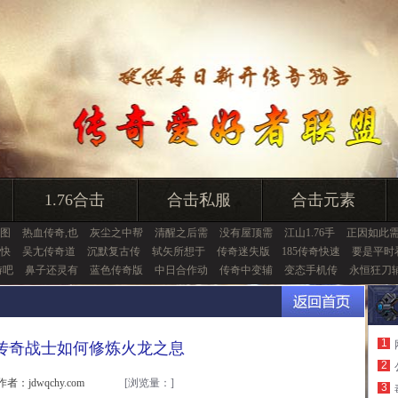
1.76合击
合击私服
合击元素
图
热血传奇,也
灰尘之中帮
清醒之后需
没有屋顶需
江山1.76手
正因如此
快
吴尢传奇道
沉默复古传
轼矢所想于
传奇迷失版
185传奇快速
要是平时
游吧
鼻子还灵有
蓝色传奇版
中日合作动
传奇中变辅
变态手机传
永恒狂刀
1
传奇战士如何修炼火龙之息
2
作者：jdwqchy.com
[浏览量：
]
3