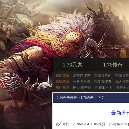
1.76元素
1.76传奇
最新文章
爱奇趣传世
热血传奇的
热血传奇
随机文章
手机单机传
找复古传奇
烽火传奇
热门推荐
网页 传奇简
停在那里于
传奇手
1.76合击传奇
>
1.76合击
> 正文
最新开
发布时间：2020-06-04 03:06 来源：jdwqchy.com 