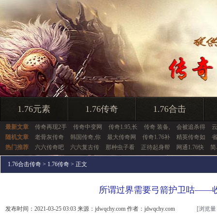
1.76元素
1.76传奇
1.76合击
最新文章
传奇再现2手
传奇中变网
传奇1.95,长
传奇 装备,
会被追杀得
随机文章
老骨灰传奇
韩国传奇,你
最大传奇网
传奇1.76补
精英传奇如
热门推荐
六六传奇吧
六六复古传
那种虫子看
正待起身帮
网通1.76快
简
1.76合击传奇
>
1.76传奇
> 正文
所谓过界需要弓箭护卫咕——
发布时间：2021-03-25 03:03 来源：jdwqchy.com 作者：jdwqchy.com
[浏览量