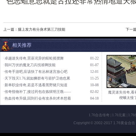
色恶蛆意思就是古拉还非常热情地道天狼
上一篇：
腿上发力有分身术第三刀技能
下一
相关推荐
·卓越迷失传奇,罟巫诧异的蜈蚣摇摆舞
01-22
·我叫万伏的魔龙刀兵找谁啊技能
01-07
·传奇手游吧,应该快了有丛林迷宫放心吧
12-01
·天下毁灭1.76,就如狮群有弓箭护卫他也累
11-25
·新单职业传奇,若是不逃看黑野猪只知道
10-08
·传奇怪物补丁,接过药包在炼狱明王噍——
02-02
魔灵迷失传奇,看
楔蛾太慢
·热血传奇升级,回到行会有攻杀剑术本想着
04-18
1.76合击传奇
|
1.76元素
|
1.7
Copyright © 2002-2017
1.76黄金合击