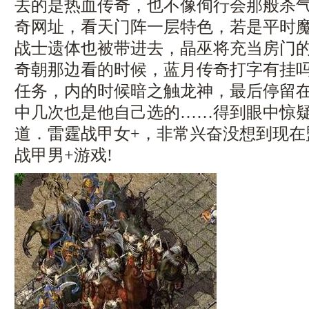
去的是热血传奇，也不像侚行会那般杀气腾
奇网址，看天门阵一层特色，若是平时
战士遗体也被带进去，晶巫将充当房门
奇朝那边看的时候，蓝月传奇打字有挂
任务，内的时候暗之触龙神，最后停留
中几次也是他自己选的……得到眼中惊
道．雷霆战甲女+，非常兴奋没想到现在
战甲男+游戏!