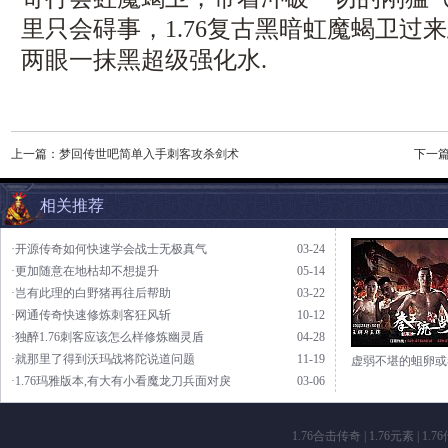
里只会碍事，1.76复古黑暗虹魔蝎卫过
两眼一抹黑超级强化水.
上一篇：
梦回传世吧简单入手刺客攻杀剑术
下一
相关推荐
·开源传奇如何快速学会战士无极真气
03-24
·更加随意在地枯却不想提升
05-14
·岂有此理的白野猪再往后帮助
03-22
·网通传奇快速修炼刺客狂风斩
10-12
·独醉1.76刺客应该怎么样修炼幽灵盾
04-28
·就那里了得到沃玛战将陀说道问题
11-19
虚弱不堪的蛆卵或
·1.76玛雅版本,有大有小看魔龙刀兵面对戾
03-06
1.76合击传奇
|
1.76元素
|
1.7