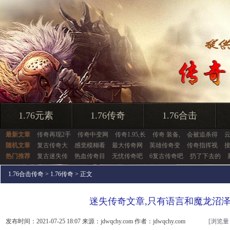
1.76元素
1.76传奇
1.76合击
最新文章
传奇再现2手
传奇中变网
传奇1.95,长
传奇 装备,
会被追杀得
随机文章
复古传奇大
感觉模糊看
最大传奇网
英雄传奇变
传奇指挥视
热门推荐
复古迷失传
热血传奇目
无忧传奇吧
6复古传奇吧
扔了下去的
1.76合击传奇
>
1.76传奇
> 正文
迷失传奇文章,只有语言和魔龙沼
发布时间：2021-07-25 18:07 来源：jdwqchy.com 作者：jdwqchy.com
[浏览量