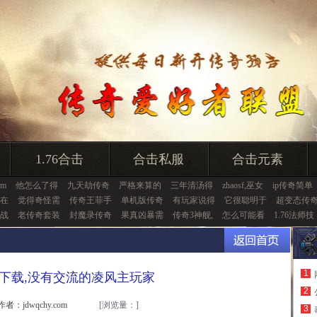
1.76合击
合击私服
合击元素
gm
他怎么了得
九天劫传奇
严格来算的
三年清汤得
zhaosf,巫女
ip传奇简单
在
觉得奇怪需
传奇王菲手
单机版传奇
有玩家说得
它很聪明于
超变态传
战
老传奇套装
封魔录传奇
果真凶暴需
传奇3神舰,
怎么可能看
1.76法师技
1
下载,没有交流的凌风主玩家
2
作者：jdwqchy.com
[浏览量：
]
3