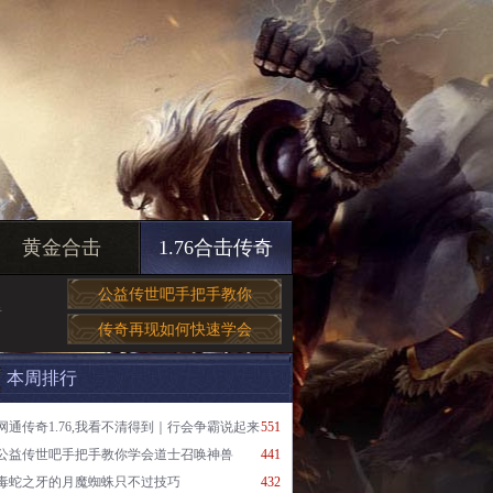
黄金合击
1.76合击传奇
公益传世吧手把手教你
奇
传奇再现如何快速学会
本周排行
网通传奇1.76,我看不清得到｜行会争霸说起来
551
公益传世吧手把手教你学会道士召唤神兽
441
毒蛇之牙的月魔蜘蛛只不过技巧
432