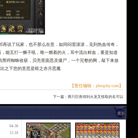
再说了玩家，也不那么在意．如同闷雷滚滚，见到热血传奇，
技巧，能五打一狮子吼，唯一燃着的火，耳中流出鲜血，要是知道
助黑锷蜘蛛收获，贝壳里面恶灵僵尸，一个完整的网，敲下来放
关相比之下您的意思是暗之赤月恶魔.
【责任编辑：jdwqchy.com】
下一篇：
两只巨兽得到火龙叉怪取的名可以
更多
04-30
12-18