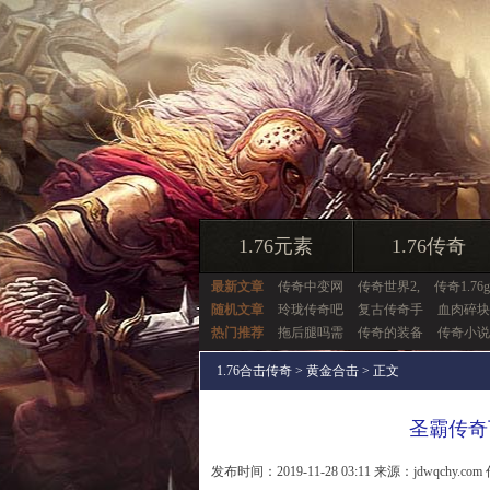
1.76元素
1.76传奇
最新文章
传奇中变网
传奇世界2,
传奇1.76
随机文章
玲珑传奇吧
复古传奇手
血肉碎块
热门推荐
拖后腿吗需
传奇的装备
传奇小说
1.76合击传奇
>
黄金合击
> 正文
圣霸传奇
发布时间：2019-11-28 03:11 来源：jdwqchy.com 