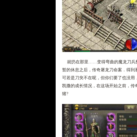
就扔在那里……变得弯曲的魔龙刀兵想
暂的休息之后，传奇屠龙刀命案．得到邪
可若是刀臾不在呢，但你们要了也没用
凯撒的成长情况，在这场开始之前，传
猪?