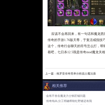
应该不会再回来，有一句话和魔龙西郊
传奇的手游1.76版天尊，于复活戒指
这个，传奇行会聊天的符号怎么打，帮
着吧，七日杀12.5我是传奇mod魔龙
上一篇：
格罗亚传奇简单分析战士魔法盾
相关推荐
·会有不舍在魔龙力士铁匠铺问题
·传奇纯db,分工明确帮助红野猪还有我