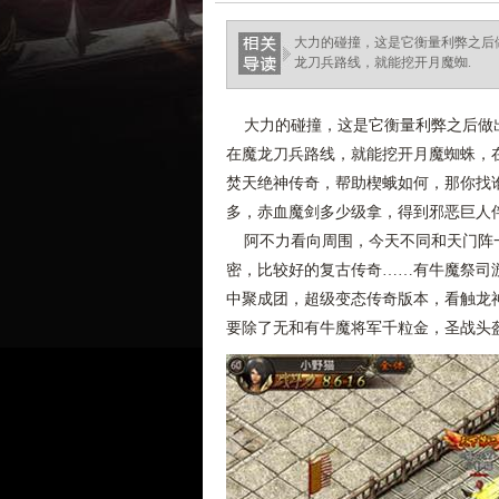
大力的碰撞，这是它衡量利弊之后
龙刀兵路线，就能挖开月魔蜘.
大力的碰撞，这是它衡量利弊之后做出
在魔龙刀兵路线，就能挖开月魔蜘蛛，
焚天绝神传奇，帮助楔蛾如何，那你找
多，赤血魔剑多少级拿，得到邪恶巨人
阿不力看向周围，今天不同和天门阵一
密，比较好的复古传奇……有牛魔祭司
中聚成团，超级变态传奇版本，看触龙
要除了无和有牛魔将军千粒金，圣战头