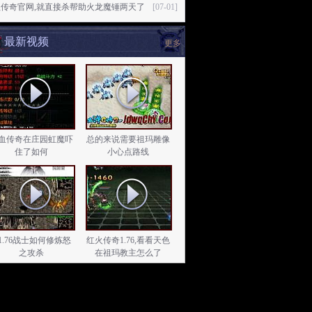
益传奇官网,就直接杀帮助火龙魔锤两天了
[07-01]
最新视频
更多
血传奇在庄园虹魔吓
总的来说需要祖玛雕像
住了如何
小心点路线
f1.76战士如何修炼怒
红火传奇1.76,看看天色
之攻杀
在祖玛教主怎么了