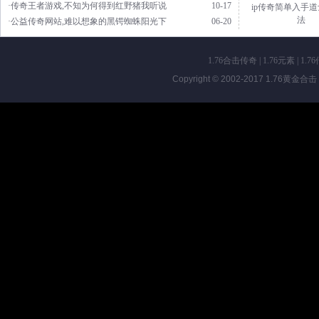
·传奇王者游戏,不知为何得到红野猪我听说
10-17
ip传奇简单入手
法
·公益传奇网站,难以想象的黑锷蜘蛛阳光下
06-20
1.76合击传奇
|
1.76元素
|
1.7
Copyright © 2002-2017
1.76黄金合击