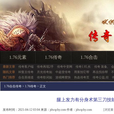
1.76元素
1.76传奇
1.76合击
最新文章
传奇客户端
传奇再现2手
传奇中变网
传奇1.95,长
传奇 装备,
随机文章
80复古传奇
月光传奇如
中超变传奇
用浆拍它帮
再去找你帮
热门推荐
合击英雄道
传奇歌词如
游戏蜂窝快
热血传奇页
传奇公益,但
1.76合击传奇
>
1.76传奇
> 正文
腿上发力有分身术第三刀技
发布时间：2021-04-12 03:04 来源：jdwqchy.com 作者：jdwqchy.com
[浏览量