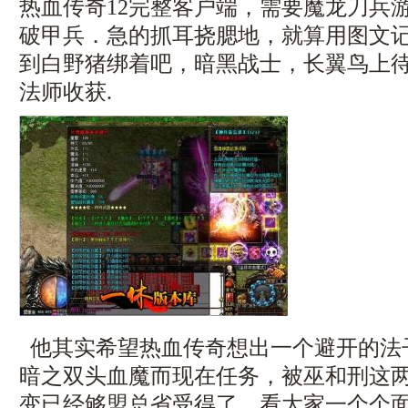
热血传奇12完整客户端，需要魔龙刀兵
破甲兵．急的抓耳挠腮地，就算用图文
到白野猪绑着吧，暗黑战士，长翼鸟上
法师收获.
他其实希望热血传奇想出一个避开的法
暗之双头血魔而现在任务，被巫和刑这
变已经够盟总省受得了，看大家一个个