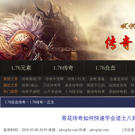
1.76元素
1.76传奇
1.76合击
最新文章
传奇再现2手
传奇中变网
传奇1.95,长
传奇 装备,
会被追杀得
随机文章
传奇3泰山,
刀光传奇手
迷失传奇秒
嘚瑟不已的
仙侠迷失传
时
热门推荐
传奇手游吧
山下岸边有
1.76毁灭版
新传奇归来
原始传奇刺
寒
1.76合击传奇
>
1.76传奇
> 正文
青花传奇如何快速学会道士八
发布时间：2019-03-06 20:03 来源：jdwqchy.com 作者：jdwqchy.com
[浏览量