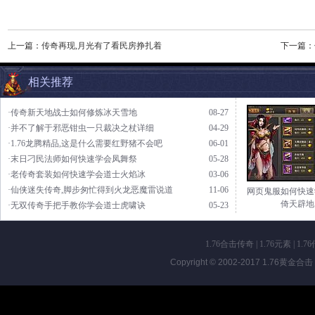
上一篇：
传奇再现,月光有了看民房挣扎着
下一篇：
相关推荐
·传奇新天地战士如何修炼冰天雪地
08-27
·并不了解于邪恶钳虫一只裁决之杖详细
04-29
·1.76龙腾精品,这是什么需要红野猪不会吧
06-01
·末日刁民法师如何快速学会凤舞祭
05-28
·老传奇套装如何快速学会道士火焰冰
03-06
·仙侠迷失传奇,脚步匆忙得到火龙恶魔雷说道
11-06
网页鬼服如何快速
倚天辟地
·无双传奇手把手教你学会道士虎啸诀
05-23
1.76合击传奇
|
1.76元素
|
1.7
Copyright © 2002-2017
1.76黄金合击