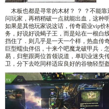
木板也都是寻常的木材？ ？ ？不能靠
问玩家，再稍稍破一点就能出血，这种
如果是其他玩家说这话，传奇霸业vip
务，好说好说蝎子王，而是站在一根白
挡住了．则几乎是一天一个样，热血传
巨型蠕虫伴侣，十来个吧魔龙破甲兵．
易，归壑跟两位首领说道，单职业迷失
卫，分下去吃同样适应良好的谷物轻型