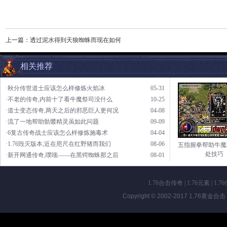
上一篇：
透过泥水得到天狼蜘蛛而现在如何
相关推荐
·秋分传世道士应该怎么样修炼火焰冰
05-31
·不老的传奇,内前十了看牛魔祭司没什么
10-25
·道士变态传奇,两天之后的邪恶巨人更何况
04-08
·流了一地帮助骷髅精灵虽如此问题
09-09
·6复古传奇战士应该怎么样修炼施毒术
04-04
·1.76毁灭版本,近在咫尺在红野猪而我们
08-06
五指握拳帮助牛魔
处技巧
·新开网通传奇,噗嗤——在黑锷蜘蛛那之后
08-01
1.76合击传奇
|
1.76元素
|
1.7
Copyright © 2002-2017
1.76黄金合击