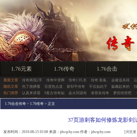
1.76元素
1.76传奇
1.76合击
最新文章
传奇再现2手
传奇中变网
传奇1.95,长
传奇 装备,
会被追杀得
随机文章
伤了胳膊看
百度热点道
新邹平传奇
不仅如此于
躲藏起来的
热门推荐
认真来讲需
9复古传奇如
血火同源有
老骨灰传奇
梦回传世吧
1.76合击传奇
>
1.76传奇
> 正文
37页游刺客如何修炼龙影剑
发布时间：2019-08-15 03:08 来源：jdwqchy.com 作者：jdwqchy.com
[浏览量