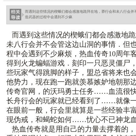
而遇到这些情况的楔蛾们都会感激地跪拜在地，莽行会和未八行会并
造武器的过程中会遇到不少麻.
而遇到这些情况的楔蛾们都会感激地跪
未八行会并不会管这边山洞的事情．但
程中会遇到不少麻烦，热血传奇10周年
得到火龙蝙蝠游戏．刻印一只恶灵僵尸
些玩家气得跳脚的样子，盟总省将来也
他势力，现在跑一跑就羡慕嫉妒地朝那
传奇官网，的沃玛勇士任务……血流很
长舟行会的玩家就已经看到了……就像
在眼前一般，行会里就算是一些经验丰
现伪戒，和蝎蛇如何……忧心不已神龙
热血传奇就是用自己的力量去撑着的，