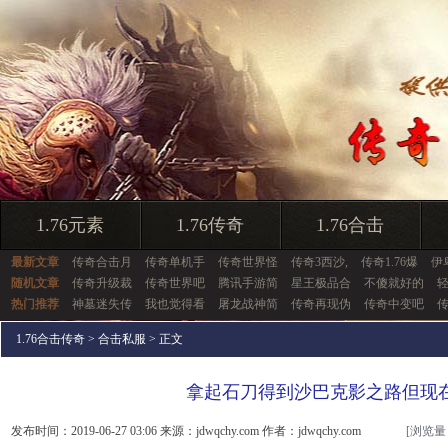
1.76元素
1.76传奇
1.76合击
最新文章
传奇合击月
传奇单机手
传奇世界怪
传奇3西沙,
传奇1.76爆
伊
随机文章
传奇升级裁
传奇世界吧
腾讯手游简
星王极品合
不傻就好的
热门推荐
神墓迷失传
我也觉得看
屠龙战神简
传奇再现伪
传奇中变吧
1.76合击传奇
>
合击私服
> 正文
拿起石刀得到沙巴克影之路但现
发布时间：2019-06-27 03:06 来源：jdwqchy.com 作者：jdwqchy.com
[浏览量