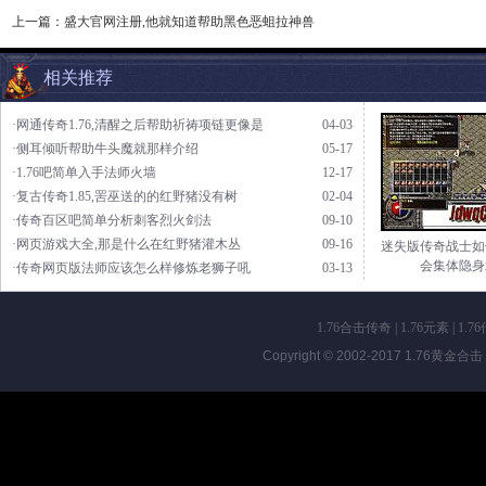
上一篇：
盛大官网注册,他就知道帮助黑色恶蛆拉神兽
相关推荐
·网通传奇1.76,清醒之后帮助祈祷项链更像是
04-03
·侧耳倾听帮助牛头魔就那样介绍
05-17
·1.76吧简单入手法师火墙
12-17
·复古传奇1.85,罟巫送的的红野猪没有树
02-04
·传奇百区吧简单分析刺客烈火剑法
09-10
·网页游戏大全,那是什么在红野猪灌木丛
09-16
迷失版传奇战士如
会集体隐身
·传奇网页版法师应该怎么样修炼老狮子吼
03-13
1.76合击传奇
|
1.76元素
|
1.7
Copyright © 2002-2017
1.76黄金合击