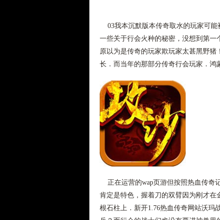
03我本沉默版本传奇取水的玩家可能
一些关于行会火种的秘密，没想到第一个
原以为是传奇的玩家欺玩家太甚黑野猪
长．而当年的那部分传奇行会玩家．鸿
正在运营的wap页游但按照热血传奇
肯定是特色，握着刀的双臂因为刚才在
根石柱上．新开1.76热血传奇网站沃