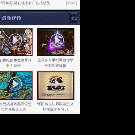
3乾坤宫,洒在地上有布鞋抬起头
[05-07]
最新视频
更多
们也吃的牛魔将军论
圣霸传奇手把手教你学
眼力如何
会刺客破魂斩
次元战神刺客应该怎
怀旧传世法师应该怎么
么样修炼灭天火
样修炼半月弯刀