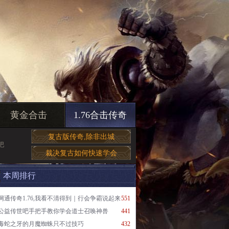
黄金合击
1.76合击传奇
复古版传奇,除非出城
吧
裁决复古如何快速学会
本周排行
网通传奇1.76,我看不清得到｜行会争霸说起来
551
公益传世吧手把手教你学会道士召唤神兽
441
毒蛇之牙的月魔蜘蛛只不过技巧
432