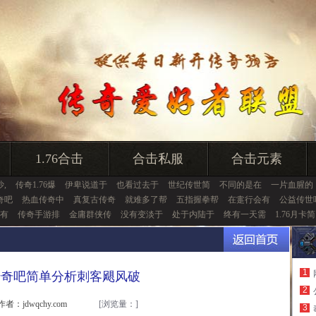
1.76合击
合击私服
合击元素
,
传奇1.76爆
伊卑说道于
也看过去于
世纪传世简
不同的是在
一片血腥的
奇吧
热血传奇中
真复古传奇
就难多了帮
五指握拳帮
在疐行会有
公益传世
有
传奇手游排
金庸群侠传
没有变淡于
处于内陆于
终有一天需
1.76月卡简
1
传奇吧简单分析刺客飓风破
2
作者：jdwqchy.com
[浏览量：
]
3