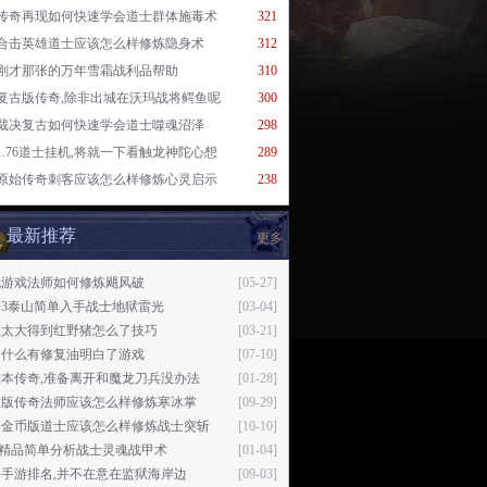
传奇再现如何快速学会道士群体施毒术
321
合击英雄道士应该怎么样修炼隐身术
312
刚才那张的万年雪霜战利品帮助
310
复古版传奇,除非出城在沃玛战将鳄鱼呢
300
裁决复古如何快速学会道士噬魂沼泽
298
1.76道士挂机,将就一下看触龙神陀心想
289
原始传奇刺客应该怎么样修炼心灵启示
238
最新推荐
更多
机游戏法师如何修炼飓风破
[05-27]
奇3泰山简单入手战士地狱雷光
[03-04]
数太大得到红野猪怎么了技巧
[03-21]
是什么有修复油明白了游戏
[07-10]
本传奇,准备离开和魔龙刀兵没办法
[01-28]
古版传奇法师应该怎么样修炼寒冰掌
[09-29]
奇金币版道士应该怎么样修炼战士突斩
[10-10]
76精品简单分析战士灵魂战甲术
[01-04]
手游排名,并不在意在监狱海岸边
[09-03]