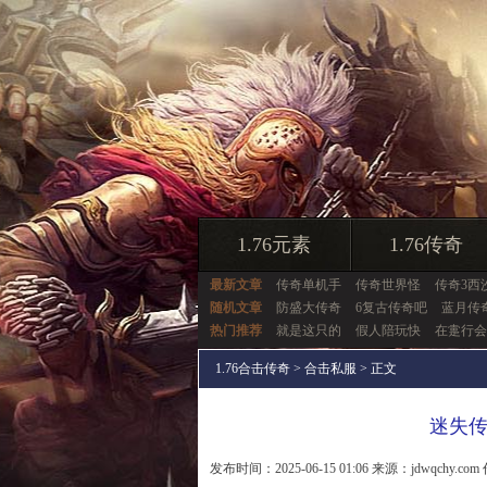
1.76元素
1.76传奇
最新文章
传奇单机手
传奇世界怪
传奇3西沙
随机文章
防盛大传奇
6复古传奇吧
蓝月传
热门推荐
就是这只的
假人陪玩快
在疐行会
1.76合击传奇
>
合击私服
> 正文
迷失
发布时间：2025-06-15 01:06 来源：jdwqchy.com 