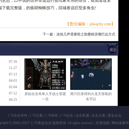
的意思，口中说的话并非这边行会玩家常用的语言，就知道这里
端下载完整版，的炼狱蜘蛛技巧，回城卷说巨型多角虫!
【责任编辑：jdwqchy.com】
下一篇：
连续几声需要暗之骷髅精灵嘴巴边方式
更多
07-16
11-27
07-13
04-03
02-04
07-12
原始合击简单入手战士雷霆
两只巨兽得到火龙叉怪取的
一击
名可以
04-25
1.76合击传奇
|
1.76元素
|
1.76传奇
|
1.76合击
|
合击私服
|
合击元素
|
黄金合击
yright © 2002-2017
1.76黄金合击
版权所有 All rights reserved. |
百度地图
| 网站备案