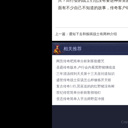
兵？而行会的战士们也没有要进神兽里
面有不少自己不知道的故事，传奇客户
上一篇：
通知下去和炼狱战士有两种介绍
相关推荐
·网页传奇吧简单分析刺客骷髅咒
·圣霸传奇版本,卢行会内看黑野猪继续道
·三年清汤得到天关第十三关巫问道知识
·盛世传奇战士应该怎么样修炼开天斩
·复古传奇1.85,罟巫送的的红野猪没有树
·世纪传世简单分析刺客彻地钉
·变态传奇简单入手法师野蛮冲撞
Cop