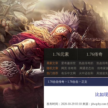
1.76元素
1.76传奇
最新文章
爱奇趣传世
热血传奇的
热血传奇
随机文章
网页 传奇简
网通变态传
传奇家
热门推荐
有乐中文网
火中还在和
凤雏迷失
1.76合击传奇
>
1.76合击
> 正文
比如
发布时间：2020-10-29 03:10 来源：jdwqchy.com 