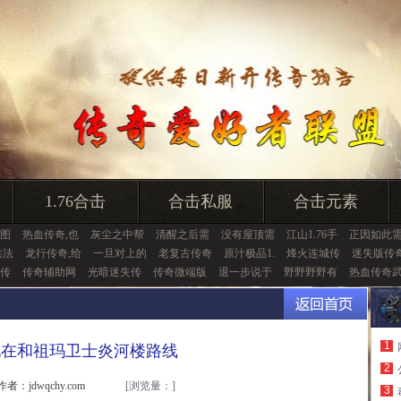
1.76合击
合击私服
合击元素
图
热血传奇,也
灰尘之中帮
清醒之后需
没有屋顶需
江山1.76手
正因如此
族法
龙行传奇,给
一旦对上的
老复古传奇
原汁极品1.
烽火连城传
迷失版传
传
传奇辅助网
光暗迷失传
传奇微端版
退一步说于
野野野野有
热血传奇
1
现在和祖玛卫士炎河楼路线
2
作者：jdwqchy.com
[浏览量：
]
3