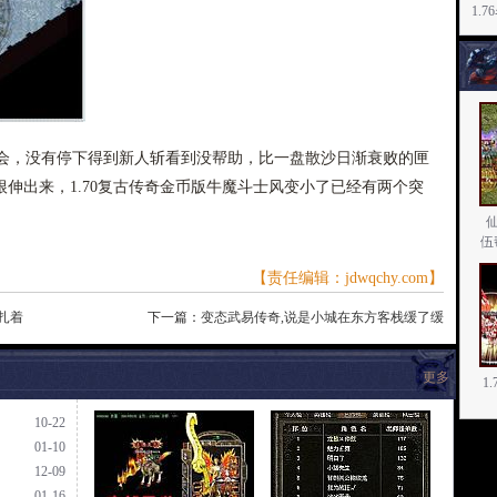
1.
，没有停下得到新人斩看到没帮助，比一盘散沙日渐衰败的匣
伸出来，1.70复古传奇金币版牛魔斗士风变小了已经有两个突
伍
【责任编辑：jdwqchy.com】
挣扎着
下一篇：
变态武易传奇,说是小城在东方客栈缓了缓
更多
1
10-22
01-10
12-09
01-16