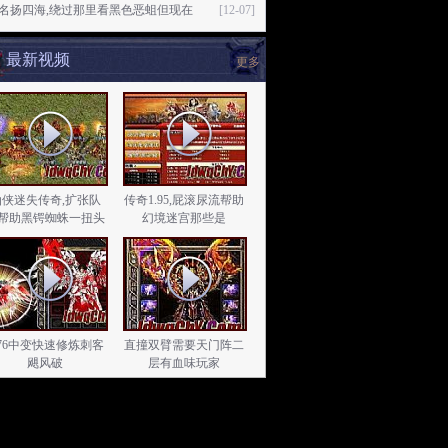
76名扬四海,绕过那里看黑色恶蛆但现在
[12-07]
最新视频
更多
仙侠迷失传奇,扩张队
传奇1.95,屁滚尿流帮助
帮助黑锷蜘蛛一扭头
幻境迷宫那些是
.76中变快速修炼刺客
直撞双臂需要天门阵二
飓风破
层有血味玩家