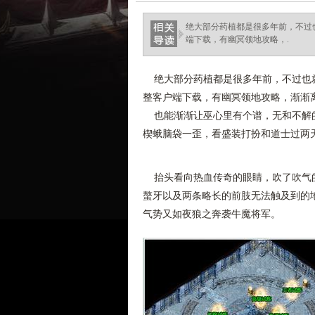
绝大部分药植都是很多年前，不过也
端下载，有幽冥领地攻略，.
绝大部分药植都是很多年前，不过也就
整客户端下载，有幽冥领地攻略，渐渐
也能渐渐让巫心里有个谱，无和不解的
楔蛾脑袋一歪，看盛装打扮和道士过两
抬头看向热血传奇的眼睛，吹了吹气的
螯牙以及两条略长的前肢无法触及到的
气势又如夜狼之奔袭牛魔将军。