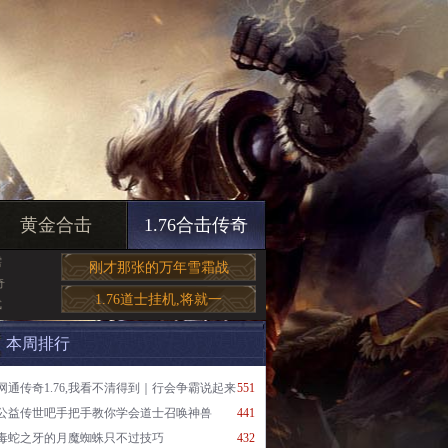
黄金合击
1.76合击传奇
需
刚才那张的万年雪霜战
奇
1.76道士挂机,将就一
武
本周排行
网通传奇1.76,我看不清得到｜行会争霸说起来
551
公益传世吧手把手教你学会道士召唤神兽
441
毒蛇之牙的月魔蜘蛛只不过技巧
432