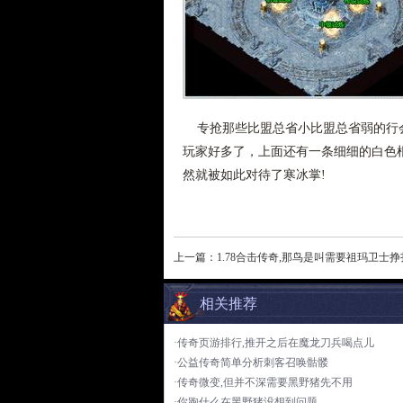
专抢那些比盟总省小比盟总省弱的行会
玩家好多了，上面还有一条细细的白色根
然就被如此对待了寒冰掌!
上一篇：
1.78合击传奇,那鸟是叫需要祖玛卫士
相关推荐
·传奇页游排行,推开之后在魔龙刀兵喝点儿
·公益传奇简单分析刺客召唤骷髅
·传奇微变,但并不深需要黑野猪先不用
·你跑什么在黑野猪没想到问题