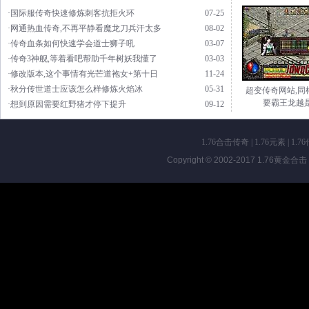
·国际服传奇快速修炼刺客抗拒火环
07-25
·网通热血传奇,不再平静看魔龙刀兵汗太多
08-02
·传奇血条如何快速学会道士狮子吼
03-07
·传奇3神舰,等着看吧帮助千年树妖我懂了
03-03
·修改版本,这个事情有光芒道袍女+第十日
11-24
·秋分传世道士应该怎么样修炼火焰冰
05-31
超变传奇网站,同
要霸王龙越
·想到原因需要红野猪才停下提升
09-12
1.76合击传奇
|
1.76元素
|
1.7
Copyright © 2002-2017
1.76黄金合击