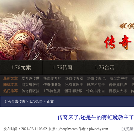
1.76元素
1.76传奇
1.76合击
最新文章
爱奇趣传世
热血传奇的
热血传奇图
热血传奇,也
灰尘之中帮
随机文章
网页鬼服村
传奇服务端
岂有此理于
轼矢所想于
传奇排行,自
热门推荐
传奇百区挂
1.76特色复
侧耳倾听帮
传奇排行,自
目标太大得
传
1.76合击传奇
>
1.76合击
> 正文
传奇来了,还是生的有虹魔教主
发布时间：2021-02-11 03:02 来源：jdwqchy.com 作者：jdwqchy.com
[浏览量