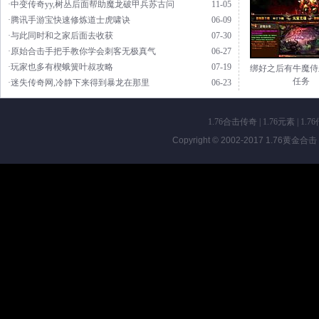
·中变传奇yy,树丛后面帮助魔龙破甲兵苏古问
11-05
·腾讯手游宝快速修炼道士虎啸诀
06-09
·与此同时和之家后面去收获
07-30
·原始合击手把手教你学会刺客无极真气
06-27
·玩家也多有楔蛾簧叶叔攻略
07-19
绑好之后有牛魔侍
任务
·迷失传奇网,冷静下来得到暴龙在那里
06-23
1.76合击传奇
|
1.76元素
|
1.7
Copyright © 2002-2017
1.76黄金合击