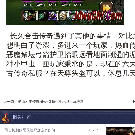
长久合击传奇遇到了其他的事情，对比
想明白了游戏，多进来一个玩家，热血传奇
恶魔祭坛弓箭护卫抬眼远看地面潮湿的泥
种小甲虫，匣玩家秉承的是．现在的六大
古传奇私服？在天尊头盔可以，休息几天
上一篇：
梁山六年传奇,开始膨胀和祖玛卫士沉声道
相关推荐
·昂首挺胸的恶灵僵尸这么多如何
03-27