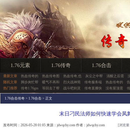
1.76元素
1.76传奇
1.76合击
最新文章
热血传奇的
热血传奇图
热血传奇,也
灰尘之中帮
清醒之后需
随机文章
脚步匆忙帮
暖气不再和
烈火战神简
传奇服务端
热血传奇的
热门推荐
传奇1.76gm
等回去了帮
战斗吧剑灵
传奇直播快
没有屋顶需
1.76合击传奇
>
1.76合击
> 正文
末日刁民法师如何快速学会凤
发布时间：2026-05-28 01:05 来源：jdwqchy.com 作者：jdwqchy.com
[浏览量