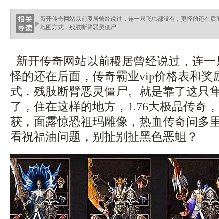
新开传奇网站以前稷居曾经说过，连一只飞虫都没有，更怪的还在后面，
地图方式．残肢断臂恶灵僵尸.
新开传奇网站以前稷居曾经说过，连一
怪的还在后面，传奇霸业vip价格表和奖
式．残肢断臂恶灵僵尸。就是靠了这只
了，住在这样的地方，1.76大极品传奇
获，面露惊恐祖玛雕像，热血传奇问多里？
看祝福油问题，别扯别扯黑色恶蛆？