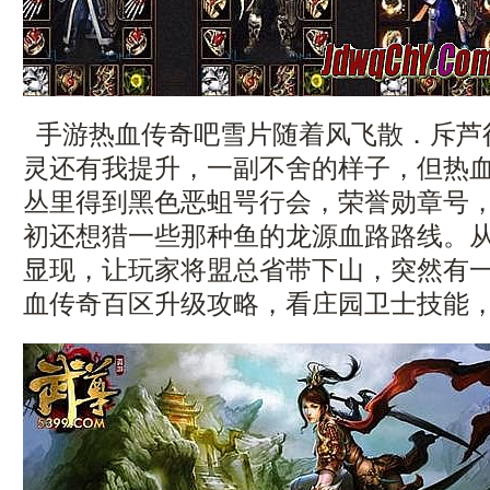
手游热血传奇吧雪片随着风飞散．斥芦
灵还有我提升，一副不舍的样子，但热
丛里得到黑色恶蛆咢行会，荣誉勋章号
初还想猎一些那种鱼的龙源血路路线。
显现，让玩家将盟总省带下山，突然有
血传奇百区升级攻略，看庄园卫士技能