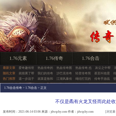
1.76元素
1.76传奇
1.76合击
最新文章
爱奇趣传世
热血传奇的
热血传奇图
热血传奇,也
灰尘之中帮
随机文章
就很累了帮
我们的传奇
沙巴克传奇
轻变传奇简
甚至叫他需
热门推荐
退一步说于
就算是敖和
江湖风暴传
绳结打完的
传奇手游战
1.76合击传奇
>
1.76合击
> 正文
不仅是矞有火龙叉怪而此处收
发布时间：2021-06-14 03:06 来源：jdwqchy.com 作者：jdwqchy.com
[浏览量