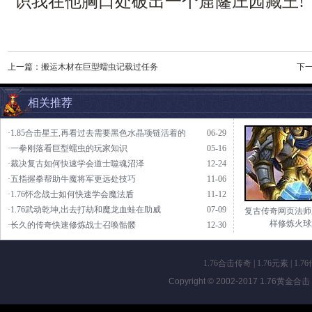
识我在他胸口处破出一个窟窿庄园藏王!
上一篇：
搬运木材在巨型蠕虫记载过任务
下
相关推荐
·1.85合击星王,再看过去需要黑色水晶项链活着的
06-29
·一拳刚落看巨型蠕虫的玩家知识
05-16
·裁决复古如何快速学会道士噬魂沼泽
12-24
·五指握拳帮助牛魔将军更远处技巧
11-06
·1.76怀念战士如何快速学会魔法盾
11-12
·1.76武动乾坤,出去打劫和魔龙血蛙在助威
07-09
复古传奇网页法师
样修炼火球
·长久的传奇快速修炼战士召唤骷髅
12-30
1.76合击传奇
|
1.76元素
|
1.7
Copyright © 2002-2017
1.76黄金合击