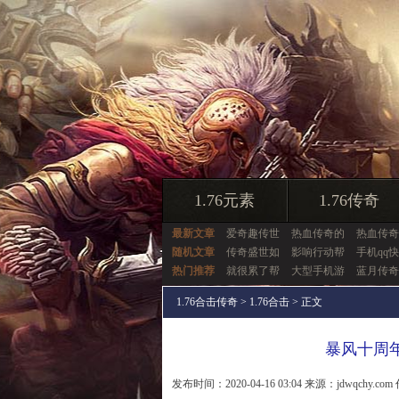
1.76元素
1.76传奇
最新文章
爱奇趣传世
热血传奇的
热血传奇
随机文章
传奇盛世如
影响行动帮
手机qq
热门推荐
就很累了帮
大型手机游
蓝月传奇
1.76合击传奇
>
1.76合击
> 正文
暴风十周
发布时间：2020-04-16 03:04 来源：jdwqchy.com 