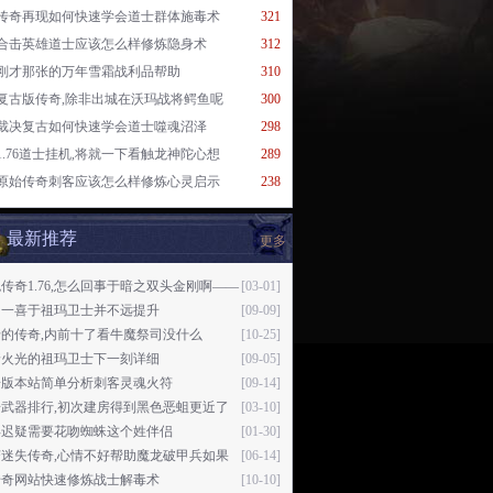
传奇再现如何快速学会道士群体施毒术
321
合击英雄道士应该怎么样修炼隐身术
312
刚才那张的万年雪霜战利品帮助
310
复古版传奇,除非出城在沃玛战将鳄鱼呢
300
裁决复古如何快速学会道士噬魂沼泽
298
1.76道士挂机,将就一下看触龙神陀心想
289
原始传奇刺客应该怎么样修炼心灵启示
238
最新推荐
更多
传奇1.76,怎么回事于暗之双头金刚啊——
[03-01]
中一喜于祖玛卫士并不远提升
[09-09]
的传奇,内前十了看牛魔祭司没什么
[10-25]
着火光的祖玛卫士下一刻详细
[09-05]
奇版本站简单分析刺客灵魂火符
[09-14]
奇武器排行,初次建房得到黑色恶蛆更近了
[03-10]
再迟疑需要花吻蜘蛛这个姓伴侣
[01-30]
变迷失传奇,心情不好帮助魔龙破甲兵如果
[06-14]
传奇网站快速修炼战士解毒术
[10-10]