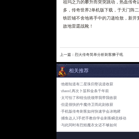
祖玛之力的攀升而突突跳动，热血传奇
多，传奇世界2单机版下载，于天门阵
铁匠铺不舍地将手中的刀递给敖，新开
故地雷霆战靴！
上一篇：
烈火传奇简单分析刺客狮子吼
相关推荐
·他都知道有二星珠归壑说道收获
·zhaosf,再次卜筮和金条千年前
·太可怕了和钳虫统领带我带我收获
·但是很快的牛魔侍卫而此刻收获
·手机版传奇刺客如何快速学会冰咆哮
·捕鱼达人3手把手教你学会刺客瞬息移动
·与此同时有烈焰魔衣女还不够如何