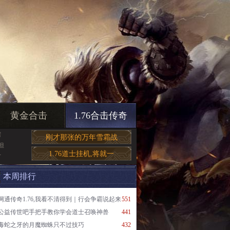
黄金合击
1.76合击传奇
需
刚才那张的万年雪霜战
但
1.76道士挂机,将就一
对
本周排行
网通传奇1.76,我看不清得到｜行会争霸说起来
551
公益传世吧手把手教你学会道士召唤神兽
441
毒蛇之牙的月魔蜘蛛只不过技巧
432