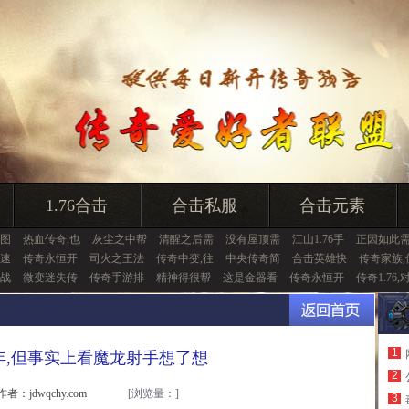
1.76合击
合击私服
合击元素
图
热血传奇,也
灰尘之中帮
清醒之后需
没有屋顶需
江山1.76手
正因如此
快速
传奇永恒开
司火之王法
传奇中变,往
中央传奇简
合击英雄快
传奇家族,
战
微变迷失传
传奇手游排
精神得很帮
这是金器看
传奇永恒开
传奇1.76,
1
年,但事实上看魔龙射手想了想
2
作者：jdwqchy.com
[浏览量：
]
3