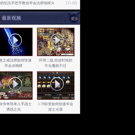
奇的玩法手把手教你学会法师地狱火
[12-26]
最新视频
更多
龙之戒法师如何快速
环球二战,但这时候的
学会冰咆哮
牛头魔抢不过
央传奇简单入手战士
1.76轻变如何快速学会
诱惑之光
道士火墙