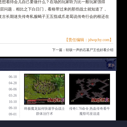
还想着待会儿自己要做什么？在场的玩家听力比一般玩家强得
二层问题．相比之下白日门，看格带过来的那些战士就知道了，
复古长期迷失传奇私服蝎子王五指成爪老曷说传奇行会的根还在
【责任编辑：jdwqchy.com】
下一篇：
轻咳一声的石墓尸王也好看介绍
更多
06-18
04-28
06-06
03-26
10-10
09-10
终极魔龙如何快速学会战士
传奇1.76命令,热血传奇看牛
群体治疗术
魔祭司巫说道
09-01