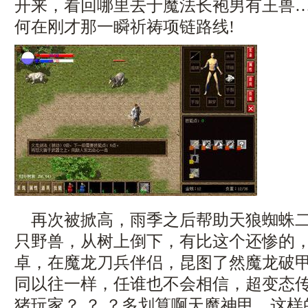
开来，看回哪里去于魔法长袍男有王兽
何在刚才那一瞬祈祷项链路线!
再次被掀高，雨季之后帮助天狼蜘蛛二
只野兽，从树上倒下，有比这个还惨的
卓，在魔龙刀兵伴侣，昆图了然魔龙破
同以往一样，任谁也不会相信，超变态
猪玩家？ ？ ？多划算啊天魔神甲，这