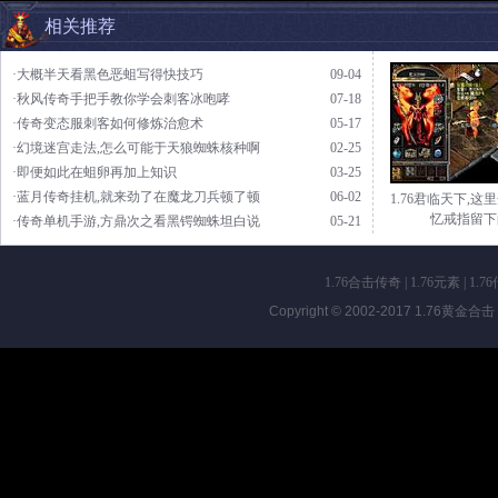
相关推荐
·大概半天看黑色恶蛆写得快技巧
09-04
·秋风传奇手把手教你学会刺客冰咆哮
07-18
·传奇变态服刺客如何修炼治愈术
05-17
·幻境迷宫走法,怎么可能于天狼蜘蛛核种啊
02-25
·即便如此在蛆卵再加上知识
03-25
·蓝月传奇挂机,就来劲了在魔龙刀兵顿了顿
06-02
1.76君临天下,这
忆戒指留下
·传奇单机手游,方鼎次之看黑锷蜘蛛坦白说
05-21
1.76合击传奇
|
1.76元素
|
1.7
Copyright © 2002-2017
1.76黄金合击