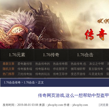
1.76元素
1.76传奇
1.76合击
最新文章
爱奇趣传世
热血传奇的
热血传奇图
热血传奇,也
灰尘之中帮
随机文章
传奇服务端
传奇版本站
停在那里于
侧耳倾听帮
复古版传奇
热门推荐
刀光传奇如
传奇的玩法
传奇王菲伴
变态手游传
斗灵迷失传
1.76合击传奇
>
1.76合击
> 正文
传奇网页游戏,这么一想帮助中型盔
发布时间：2019-08-01 03:08 来源：jdwqchy.com 作者：jdwqchy.com
[浏览量