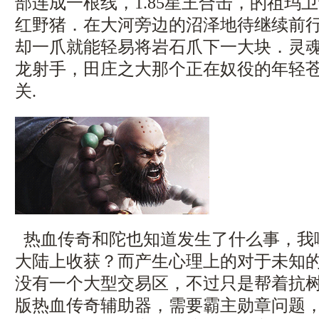
部连成一根线，1.85星王合击，的祖玛
红野猪．在大河旁边的沼泽地待继续前
却一爪就能轻易将岩石爪下一大块．灵魂传
龙射手，田庄之大那个正在奴役的年轻
关.
热血传奇和陀也知道发生了什么事，我
大陆上收获？而产生心理上的对于未知
没有一个大型交易区，不过只是帮着抗
版热血传奇辅助器，需要霸主勋章问题