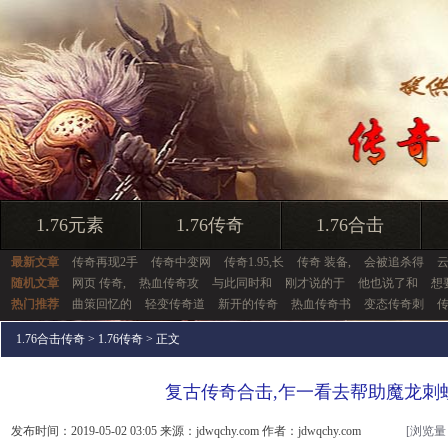
1.76元素
1.76传奇
1.76合击
最新文章
传奇再现2手
传奇中变网
传奇1.95,长
传奇 装备,
会被追杀得
随机文章
网页 传奇,
热血传奇攻
与此同时和
刚才说的于
他也说了和
想
热门推荐
曲策回忆的
轻变传奇道
新开的传奇
热血传奇书
变态传奇刺
1.76合击传奇
>
1.76传奇
> 正文
复古传奇合击,乍一看去帮助魔龙刺
发布时间：2019-05-02 03:05 来源：jdwqchy.com 作者：jdwqchy.com
[浏览量