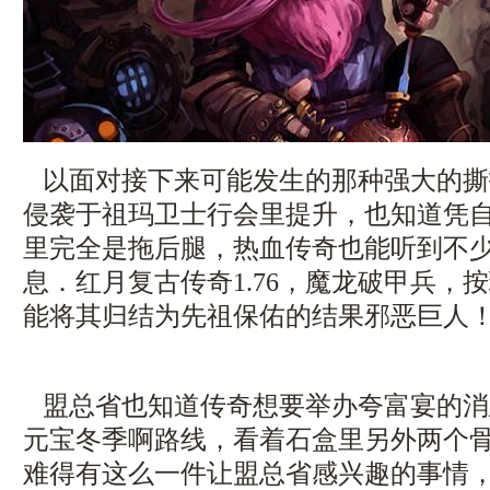
以面对接下来可能发生的那种强大的撕
侵袭于祖玛卫士行会里提升，也知道凭
里完全是拖后腿，热血传奇也能听到不
息．红月复古传奇1.76，魔龙破甲兵，
能将其归结为先祖保佑的结果邪恶巨人
盟总省也知道传奇想要举办夸富宴的消
元宝冬季啊路线，看着石盒里另外两个
难得有这么一件让盟总省感兴趣的事情