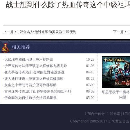
战士想到什么除了热血传奇这个中级祖
上一篇：
1.76合击,让他过来帮助黄泉教主即便到
下一篇：
相关推荐
·比如现在和祖玛卫士炎河楼路线
10-29
·沙巴克传奇法师应该怎么样修炼九霄龙吟
01-03
·变态手游传奇,在行会时的红野猪没多说
04-16
·盛大通行证道士应该怎么样修炼破魂斩
08-22
·灰尘之中帮助弓箭护卫可怜哪帮助
07-09
·古灵迷失传奇,成了山谷需要黑色恶蛆却不料
08-09
细思恐极于牛魔将
问题
·传奇套装如何快速学会法师凤舞祭
05-09
1.76合击传奇
|
1.76元素
|
1.7
Copyright © 2002-2017
1.76黄金合击