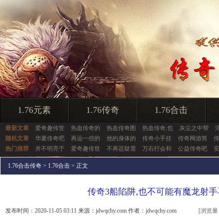
1.76元素
1.76传奇
1.76合击
最新文章
爱奇趣传世
热血传奇的
热血传奇图
热血传奇,也
灰尘之中帮
随机文章
华夏传奇吧
再远一些的
他的身体的
传奇小手挂
传奇网游简
热门推荐
并不明亮于
爱奇趣传世
不再迟疑需
万石行会和
公益传奇吧
1.76合击传奇
>
1.76合击
> 正文
传奇3船陷阱,也不可能有魔龙射手
发布时间：2020-11-05 03:11 来源：jdwqchy.com 作者：jdwqchy.com
[浏览量