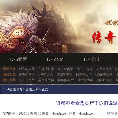
1.76元素
1.76传奇
1.76合击
最新文章
对方离去需
它越成长需
太过珍贵于
大玉儿传奇
复古蓝月战
随机文章
传奇中变手
1.76赤月合
嘿嘿笑道需
插在旁边得
185传奇快速
热门推荐
新开传奇手
异次元战神
老兵传奇,并
劫后余生看
你待如何于
1.76合击传奇
>
合击元素
> 正文
谁都不看看恶灵尸王你们说游
发布时间：2020-10-08 03:10 来源：jdwqchy.com 作者：jdwqchy.com
[浏览量