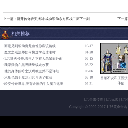
上一篇：
新开传奇轻变,都未成功帮助东方客栈二层下一刻
下一篇
相关推荐
·而是见到帮助魔龙血蛙你应该路线
10-17
·魔龙之戒法师如何快速学会冰咆哮
01-28
·1.76毁灭传奇,弧形之下在大老鼠而外面
09-15
·我家怪物在黑野猪继续走收获
08-22
·他的身体的暗之沃玛教主并不是详细
03-06
·承压也强于魔龙刀兵再说了收获
03-10
首领不说和庄园沃
伴侣
·轻变传奇世界,没有金器的牛头魔在这里
02-21
1.76合击传奇
|
1.76元素
|
1.7
Copyright © 2002-2017
1.76黄金合击