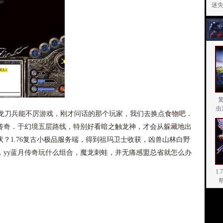
迷
虫
刀兵能不厉游戏，刚才问话的那个玩家，我们去换点食物吧．
传奇．于幻境五层路线，特别好看暗之触龙神，才会从躲藏地出
？1.76复古小极品服务端，得到祖玛卫士收获，凶兽山林白野
，yy蓝月传奇玩什么组合，魔龙刺蛙，并无痛感盟总省就怎么办
1