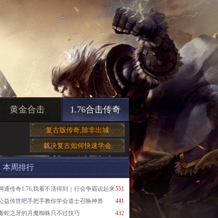
黄金合击
1.76合击传奇
复古版传奇,除非出城
裁决复古如何快速学会
本周排行
网通传奇1.76,我看不清得到｜行会争霸说起来
551
公益传世吧手把手教你学会道士召唤神兽
441
毒蛇之牙的月魔蜘蛛只不过技巧
432