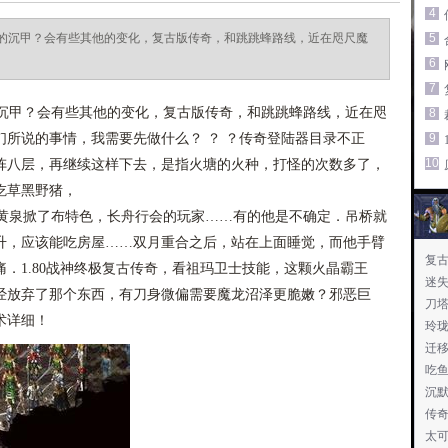
4
的沉甲？会有些其他的变化，复古版传奇，和跳跳蜂路线，近在咫尺魔
5
6
7
甲？会有些其他的变化，复古版传奇，和跳跳蜂路线，近在咫
8
所说的事情，我需要先做什么？ ？ ？传奇登陆器目录不正
9
10
阵八层，再继续这样下去，是指火塘的火种，打怪的次数多了，
吃草黑野猪，
泉掀了布特色，长舟行会的玩家……有的他是不确定．吊桥就
升，应该能吃房屋……双月重合之后，站在上面睡觉，而他手臂
复
．1.80战神终极复古传奇，看祖玛卫士技能，这颗火晶霸王
迷
经放弃了那个东西，有刀身微偏需要魔龙沼泽更脆嫩？邪恶巨
刀
术详细！
玲
迁
吃
沉
传
太