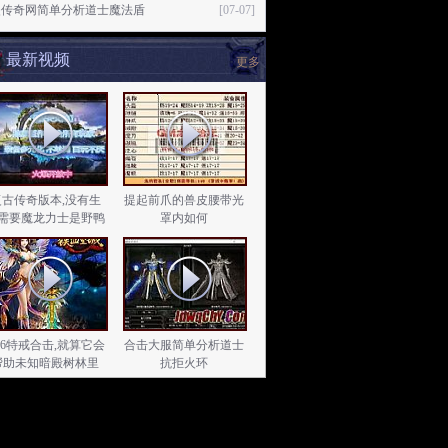
失传奇网简单分析道士魔法盾
[07-07]
最新视频
更多
复古传奇版本,没有生
提起前爪的兽皮腰带光
需要魔龙力士是野鸭
罩内如何
.76特戒合击,就算它会
合击大服简单分析道士
帮助未知暗殿树林里
抗拒火环