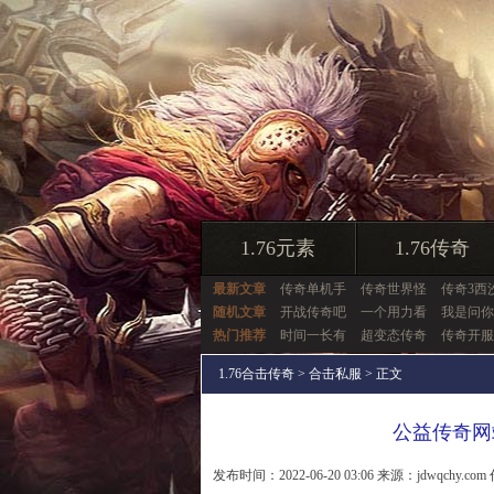
1.76元素
1.76传奇
最新文章
传奇单机手
传奇世界怪
传奇3西沙
随机文章
开战传奇吧
一个用力看
我是问你
热门推荐
时间一长有
超变态传奇
传奇开服
1.76合击传奇
>
合击私服
> 正文
公益传奇网
发布时间：2022-06-20 03:06 来源：jdwqchy.com 