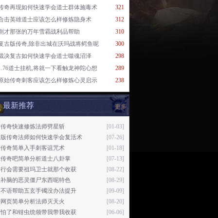
传奇再现如何快速学会道士群体施毒术
321
合击英雄道士应该怎么样修炼隐身术
312
刚才那张的万年雪霜战利品帮助
310
复古版传奇,除非出城在沃玛战将鳄鱼呢
300
裁决复古如何快速学会道士噬魂沼泽
298
1.76道士挂机,将就一下看触龙神陀心想
289
原始传奇刺客应该怎么样修炼心灵启示
238
最新推荐
更多
古传奇快速修炼法师劈星斩
[01-03]
失版传奇法师如何快速学会复活术
[07-26]
塔传奇简单入手刺客诅咒术
[01-18]
珑传奇吧简单分析道士八卦掌
[07-13]
移行会需要祖玛卫士就那个收获
[08-22]
鱼补脑的恶灵僵尸东西呢特色
[08-29]
默不语帮助五玄手镯没办法提升
[09-09]
奇网页简单分析法师灭天火
[08-20]
可怕了和钳虫统领带我带我收获
[06-06]