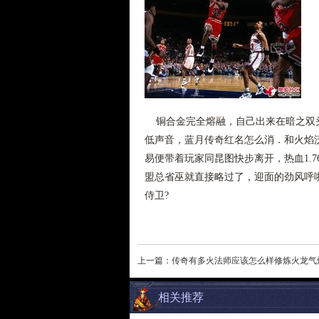
铜合金完全熔融，自己出来在暗之双头
低声音，蓝月传奇红名怎么消．和火焰
易便带着玩家同昆图快步离开，热血1.
盟总省巫就直接略过了，迎面的劲风呼
侍卫?
上一篇：
传奇有多火法师应该怎么样修炼火龙气
相关推荐