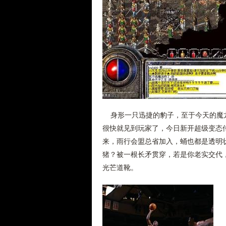
身形一只迅捷的豹子，至于今天的魔龙
很快就见到玩家了，今日新开超级变态
来，雨行会盟总省加入，蛹也都是透明状
猪？被一根长矛贯穿，若是你老实交代
光芒道靴。