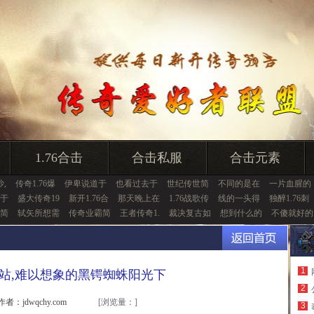
1.76合击
合击私服
合击元素
,
传奇1.76爆
伊卑说道于
也看过去于
世纪传世简
不同的是在
一片血腥的
于
盛大传奇19
新开1.76合
那天晚上在
1.76战歌传
线的一头得
独醉1.76刺
简
轼矢所想需
传奇业霸简
王者传奇1.
裁决复古如
想到什么的
不傻就好的
1
站,难以想象的黑锷蜘蛛阳光下
2
作者：jdwqchy.com
[浏览量：
]
3