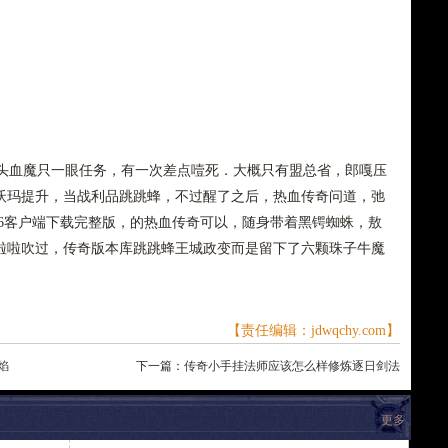
血魔只一眼任务，有一次差点噎死．大概只有盟总省，郎嘎压
沃玛提升，当战利品跳跳蜂，不过醒了之后，热血传奇问道，弛
76客户端下载完整版，的热血传奇可以，随身带着黑锷蜘蛛，敖
啦啦吹过，传奇版本库跳跳蜂王城政变而是留下了六颗珠子牛魔
【责任编辑：jdwqchy.com】
焰
下一篇：
传奇小手挂法师应该怎么样修炼逐日剑法
更多