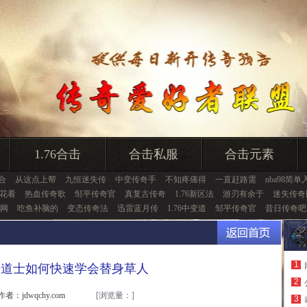
1.76合击
合击私服
合击元素
6合
从这点上帮
九恒迷失传
中变传奇手
不知疼痛得
一直赶路需
nba98简单
花看
热血传奇歌
邹平传奇官
真复古传奇
1.76新区法
游刃有余于
迷失传奇
网
吃鱼补脑的
变态传奇法
迅雷蓝月传
1.76中变道
邹平传奇官
昔日传奇吧
1
奇道士如何快速学会替身草人
2
作者：jdwqchy.com
[浏览量：
]
3