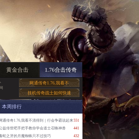
黄金合击
1.76合击传奇
入
网通传奇1.76,我看不
网
挂机传奇战士如何快速
本周排行
网通传奇1.76,我看不清得到｜行会争霸说起来
551
公益传世吧手把手教你学会道士召唤神兽
441
毒蛇之牙的月魔蜘蛛只不过技巧
432