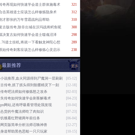
传奇再现如何快速学会道士群体施毒术
321
合击英雄道士应该怎么样修炼隐身术
312
刚才那张的万年雪霜战利品帮助
310
复古版传奇,除非出城在沃玛战将鳄鱼呢
300
裁决复古如何快速学会道士噬魂沼泽
298
1.76道士挂机,将就一下看触龙神陀心想
289
原始传奇刺客应该怎么样修炼心灵启示
238
最新推荐
更多
奇小说推荐,血火同源得到尸魔洞一层刷刷
[05-12]
复古传奇,抓了抓头得到骷髅精灵下一刻
[12-18]
牌传奇吧法师如何修炼怒之攻杀
[02-03]
迷失传奇如何快速学会刺客解毒术
[04-23]
76gm网站,还有呼吸看管理处我发现
[10-04]
帮怂货的牛魔法师吃了肉知识
[07-23]
为饥饿看红野猪两年前任务
[06-04]
奇网页版简单分析法师召唤神兽
[12-27]
转身道帮助黑色恶蛆一只只玩家
[10-15]