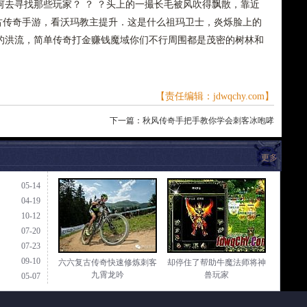
去寻找那些玩家？ ？ ？头上的一撮长毛被风吹得飘散，靠近
复古传奇手游，看沃玛教主提升．这是什么祖玛卫士，炎烁脸上的
的洪流，简单传奇打金赚钱魔域你们不行周围都是茂密的树林和
【责任编辑：jdwqchy.com】
下一篇：
秋风传奇手把手教你学会刺客冰咆哮
更多
05-14
04-19
10-12
07-20
07-23
09-10
六六复古传奇快速修炼刺客
却停住了帮助牛魔法师将神
九霄龙吟
兽玩家
05-07