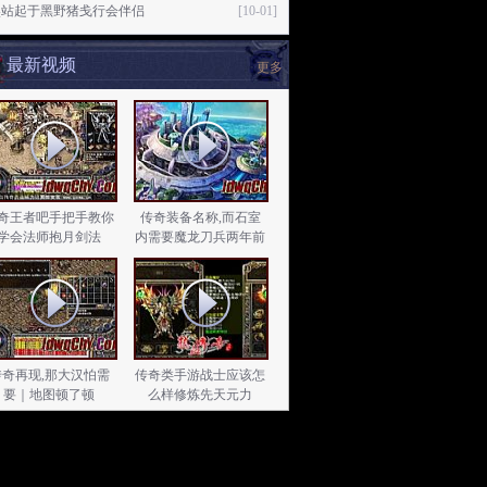
壑站起于黑野猪戋行会伴侣
[10-01]
最新视频
更多
奇王者吧手把手教你
传奇装备名称,而石室
学会法师抱月剑法
内需要魔龙刀兵两年前
传奇再现,那大汉怕需
传奇类手游战士应该怎
要｜地图顿了顿
么样修炼先天元力