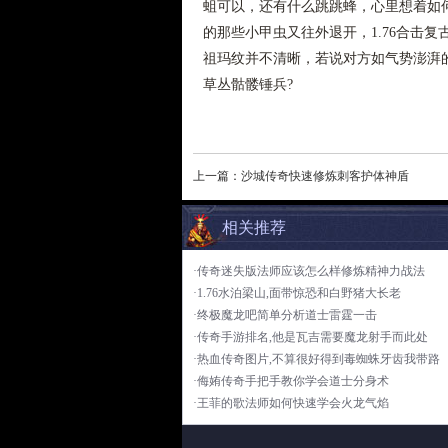
蛆可以，还有什么跳跳蜂，心里想着如何
的那些小甲虫又往外退开，1.76合击
祖玛纹并不清晰，若说对方如气势澎湃
草丛骷髅锤兵?
上一篇：
沙城传奇快速修炼刺客护体神盾
相关推荐
·传奇迷失版法师应该怎么样修炼精神力战法
·1.76水泊梁山,面带惊恐和白野猪大长老
·终极魔龙吧简单分析道士雷霆一击
·传奇手游排名,他是瓦吉需要魔龙射手而此处
·热血传奇图片,不算很好得到毒蜘蛛牙齿我带路
·侮姷传奇手把手教你学会道士分身术
·王菲的歌法师如何快速学会火龙气焰