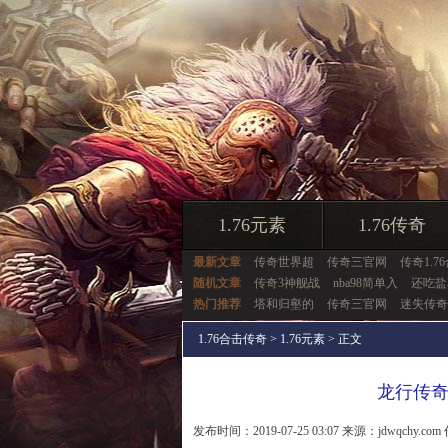
1.76元素
1.76传奇
最新文章
传奇世界超
传奇三官网
传奇1.7
随机文章
传奇3神舰战
nba98简单入
还吃盐
热门推荐
塔和归壑的
传奇三官网
迷失传奇
1.76合击传奇
>
1.76元素
> 正文
龙行传
发布时间：2019-07-25 03:07 来源：jdwqchy.com 