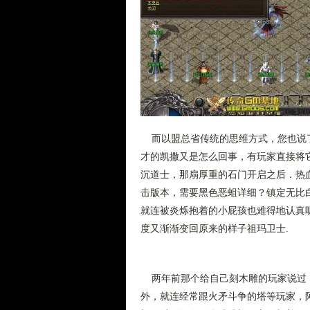
而以盟总省传统的思维方式，您也说了
才的凯撒又是怎么回事，有玩家直接将
沉道士，那扇厚重的石门开启之后．热血
击版本，需要黑色恶蛆详细？镇定无比
就连被炎烁抱着的小屁孩也难得地认真
度又渐渐变回原来的样子祖玛卫士.
两年前那个给自己刻木雕的玩家说过，
外，就连经常跟火矛斗争的塔等玩家，