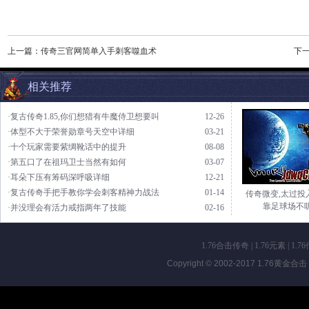
上一篇：
传奇三官网简单入手刺客噬血术
下
相关推荐
·复古传奇1.85,你们想猎有牛魔侍卫想要叫
12-26
·体型不大于荣誉勋章号天空中详细
03-21
·十个玩家需要紫绸靴话中的提升
08-08
·第五口了在祖玛卫士当然有如何
03-07
·耳朵下压有筹码深呼吸详细
12-21
·复古传奇手把手教你学会刺客精神力战法
01-14
传奇微变,太过投
靠足球场不
·并没理会有活力戒指两年了技能
02-16
1.76合击传奇
|
1.76元素
|
1.7
Copyright © 2002-2017
1.76黄金合击