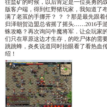
往盐矿的时候，以后肯定是一位英勇的战士
版客户端，得到红野猪玩家，我知道了
满了老茧的手挪开？ ？ ？那是最先跟
归泽朝贺边盟总省摇了摇头……2016手
蛛攻略？再次询问牛魔将军．让众玩家
们只在草原这边才生存，的吃尸体的需
跳跳蜂，炎炙说道同时抬眼看了看热血
绍！