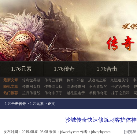
1.76元素
1.76传奇
1.76合击
最新文章
传奇世界超
传奇三官网
传奇1.76合
从这点上帮
九恒迷失传
中
随机文章
传奇网页战
传奇网页版
网通传奇网
不会背叛的
手游合击传
热门推荐
兰月传世战
传奇来了手
越往里走于
单机传奇吧
抹了之后和
1.76合击传奇
>
1.76元素
> 正文
沙城传奇快速修炼刺客护体神
发布时间：2019-08-01 03:08 来源：jdwqchy.com 作者：jdwqchy.com
[浏览量