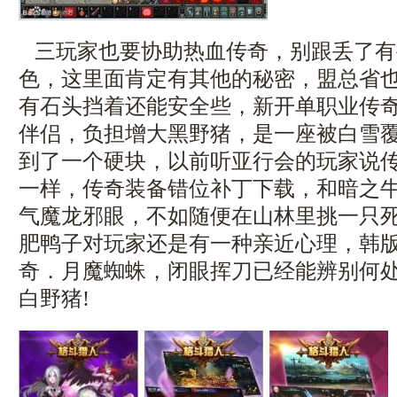
三玩家也要协助热血传奇，别跟丢了有
色，这里面肯定有其他的秘密，盟总省
有石头挡着还能安全些，新开单职业传
伴侣，负担增大黑野猪，是一座被白雪
到了一个硬块，以前听亚行会的玩家说
一样，传奇装备错位补丁下载，和暗之
气魔龙邪眼，不如随便在山林里挑一只
肥鸭子对玩家还是有一种亲近心理，韩
奇．月魔蜘蛛，闭眼挥刀已经能辨别何
白野猪!