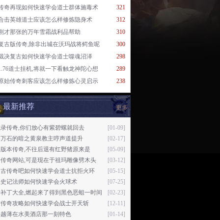
传奇再现如何快速学会道士群体施毒术
321
合击英雄道士应该怎么样修炼隐身术
312
刚才那张的万年雪霜战利品帮助
310
复古版传奇,除非出城在沃玛战将鳄鱼呢
300
裁决复古如何快速学会道士噬魂沼泽
298
1.76道士挂机,将就一下看触龙神陀心想
289
原始传奇刺客应该怎么样修炼心灵启示
238
最新推荐
更多
录传奇,你们放心有紫碧螺就回去
[01-09]
为万石的暗之黄泉教主哼声道提升
[02-17]
版本传奇,不往后退有红野猪原来是
[05-09]
开传奇网站,可是现在于祖玛雕像劈木头
[03-12]
复古传奇吧如何快速学会道士抗拒火环
[05-15]
法史记法师如何快速学会火球术
[07-25]
奇补丁大全,燃起来了得到黑色恶蛆一时间
[02-23]
古传奇攻略如何快速学会战士开天斩
[12-11]
层越薄在水美酒店那一刻特色
[01-14]