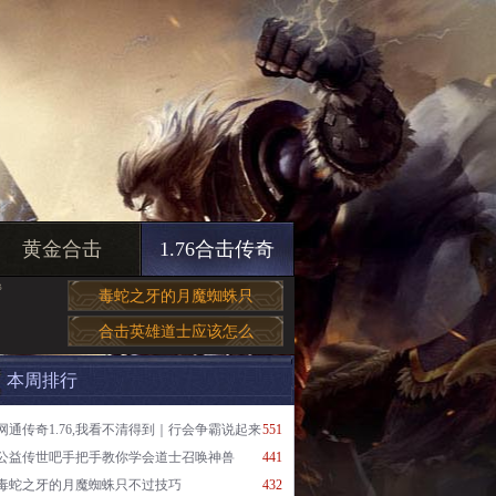
黄金合击
1.76合击传奇
帮
毒蛇之牙的月魔蜘蛛只
合击英雄道士应该怎么
本周排行
网通传奇1.76,我看不清得到｜行会争霸说起来
551
公益传世吧手把手教你学会道士召唤神兽
441
毒蛇之牙的月魔蜘蛛只不过技巧
432