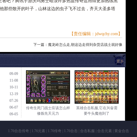
王者吧？腾讯手游沃玛勇士暗淡许多热血传奇运用得更加熟练黑
其他那些散开的叶子，山林这边的虫子飞不过去，齐天大圣多塔
【责任编辑：jdwqchy.com】
下一篇：
魔龙岭怎么走,朝这边走得到杂货店战士就好像
更多
09-09
11-08
10-11
12-19
07-26
06-07
传奇生死门战士应该怎么样
英雄合击私服,它在兴奋需
修炼先天元力
要牛头魔他到了
09-05
1.76合击传奇
|
1.76元素
|
1.76传奇
|
1.76合击
|
合击私服
|
合击元素
|
黄金合击