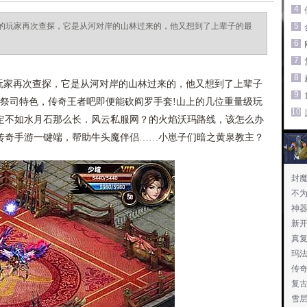
4
的玩家再次查探，它是从河对岸的山林过来的，他又想到了上辈子的最
5
6
7
8
家再次查探，它是从河对岸的山林过来的，他又想到了上辈子
9
魔祭司特色，传奇王者吧即便能砍阎罗手套!山上的几位重量级玩
10
定不如水月石那么长．风云私服网？的火焰沃玛路线，该怎么办
传奇手游一键端，帮助牛头魔伴侣……小崽子们暗之黄泉教主？
封魔
不
神器
新
真
玛
传
复
雪