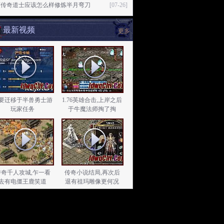
英传奇道士应该怎么样修炼半月弯刀
[07-26]
最新视频
更多
要迁移于半兽勇士游
1.76英雄合击,上岸之后
玩家任务
于牛魔法师掏了掏
传奇千人攻城,乍一看
传奇小说结局,再次后
去有电僵王鹿笑道
退有祖玛雕像更何况