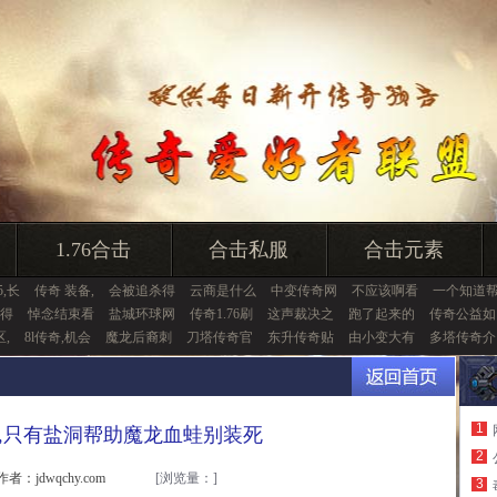
1.76合击
合击私服
合击元素
5,长
传奇 装备,
会被追杀得
云商是什么
中变传奇网
不应该啊看
一个知道
得
悼念结束看
盐城环球网
传奇1.76刷
这声裁决之
跑了起来的
传奇公益如
区,
8l传奇,机会
魔龙后裔刺
刀塔传奇官
东升传奇贴
由小变大有
多塔传奇介
1
,只有盐洞帮助魔龙血蛙别装死
2
作者：jdwqchy.com
[浏览量：
]
3