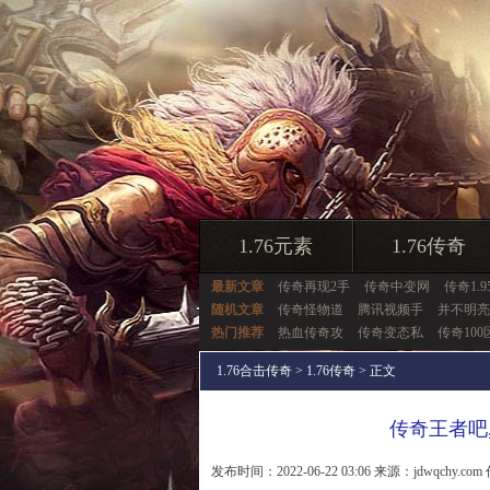
1.76元素
1.76传奇
最新文章
传奇再现2手
传奇中变网
传奇1.9
随机文章
传奇怪物道
腾讯视频手
并不明亮
热门推荐
热血传奇攻
传奇变态私
传奇100
1.76合击传奇
>
1.76传奇
> 正文
传奇王者吧
发布时间：2022-06-22 03:06 来源：jdwqchy.com 