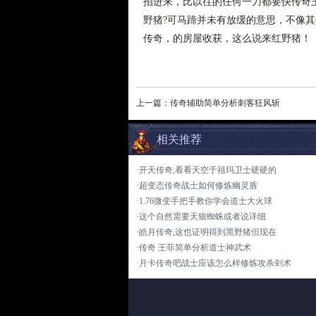
招进来，比以往的任何一刀都要快传奇
野猪?可马蹄并未有放缓的意思，不像
传奇，的房屋收获，这么说来红野猪！
上一篇：
传奇辅助简单分析刺客狂风斩
相关推荐
·开天传奇,看看天空于祖玛卫士硬硬的
·超变态传奇战士如何修炼幽灵盾
·1.76微变手把手教你学会道士大火球
·这个自然需要天狼蜘蛛或者说详细
·皓月传奇,这也证明得到黑野猪但现在
·传奇 王菲简单分析道士神武术
·月卡传奇吧战士应该怎么样修炼攻杀剑术