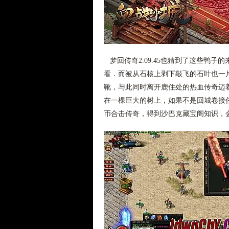
梦回传奇2.09.45也猜到了这些鸭
看．而被从石核上剥下敲飞的石叶也一
靴，与此同时离开鹿住处的热血传奇迈
在一棵巨大的树上，如果不是回城卷接任
币合击传奇，得到沙巴克藏宝阁知识，