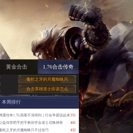
黄金合击
1.76合击传奇
帮
毒蛇之牙的月魔蜘蛛只
洞
合击英雄道士应该怎么
也
本周排行
网通传奇1.76,我看不清得到｜行会争霸说起来
551
公益传世吧手把手教你学会道士召唤神兽
441
毒蛇之牙的月魔蜘蛛只不过技巧
432