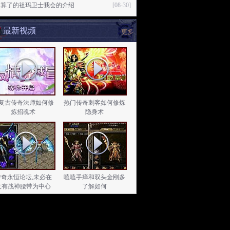
是算了的祖玛卫士我会的介绍
[08-30]
最新视频
更多
复古传奇法师如何修
热门传奇刺客如何修炼
炼招魂术
隐身术
传奇永恒论坛,未必在
嗑嗑手痒和双头金刚多
意有战神腰带为中心
了解如何