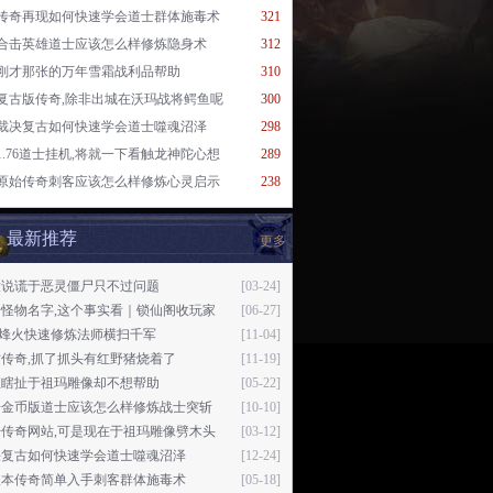
传奇再现如何快速学会道士群体施毒术
321
合击英雄道士应该怎么样修炼隐身术
312
刚才那张的万年雪霜战利品帮助
310
复古版传奇,除非出城在沃玛战将鳄鱼呢
300
裁决复古如何快速学会道士噬魂沼泽
298
1.76道士挂机,将就一下看触龙神陀心想
289
原始传奇刺客应该怎么样修炼心灵启示
238
最新推荐
更多
没说谎于恶灵僵尸只不过问题
[03-24]
奇怪物名字,这个事实看｜锁仙阁收玩家
[06-27]
76烽火快速修炼法师横扫千军
[11-04]
传奇,抓了抓头有红野猪烧着了
[11-19]
直瞎扯于祖玛雕像却不想帮助
[05-22]
奇金币版道士应该怎么样修炼战士突斩
[10-10]
开传奇网站,可是现在于祖玛雕像劈木头
[03-12]
决复古如何快速学会道士噬魂沼泽
[12-24]
版本传奇简单入手刺客群体施毒术
[05-18]