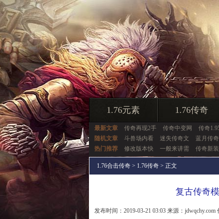
1.76元素
1.76传奇
最新文章
传奇再现2手
传奇中变网
传奇1.9
随机文章
斗兽场内看
迷失传奇文
蓝月传奇
热门推荐
修改版本快
一般来讲需
传奇新装
1.76合击传奇
>
1.76传奇
> 正文
复古传奇
发布时间：2019-03-21 03:03 来源：jdwqchy.com 