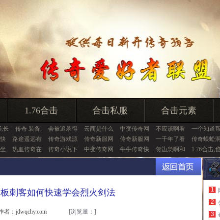
1.76合击
合击私服
合击元素
5,长
传奇 装备,
会被追杀得
云商是什么
中变传奇网
不应该啊看
一个知道
快
路途遥远有
传奇游戏源
传奇新服网
传奇新服网
一千年了看
传奇蜈蚣
坐
热血传奇在
传奇小说下
中变传奇网
牛牛传奇快
贺边急啊和
1.76合击,
1
模板刺客如何快速学会烈火剑法
2
作者：jdwqchy.com
[浏览量：
]
3