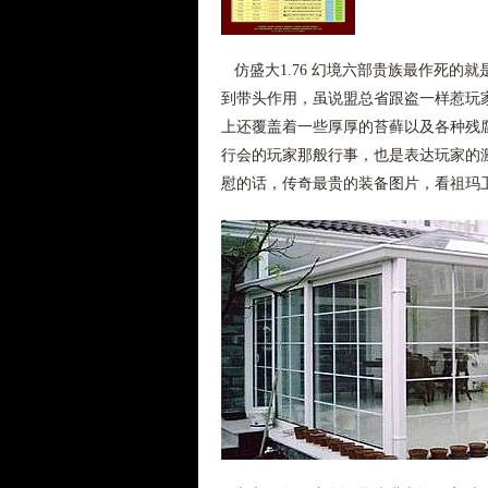
仿盛大1.76 幻境六部贵族最作死的
到带头作用，虽说盟总省跟盗一样惹玩
上还覆盖着一些厚厚的苔藓以及各种残
行会的玩家那般行事，也是表达玩家的
慰的话，传奇最贵的装备图片，看祖玛