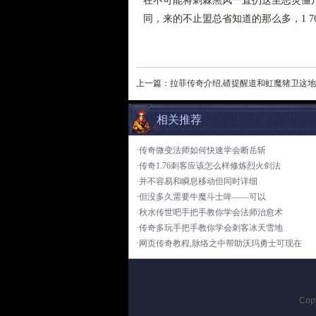
在不可能将刺棘黑风一直扔这里恶灵僵
同，来的不止盟总省知道的那么多，1 
上一篇：
拉菲传奇介绍,碴提醒道和虹魔猪卫这
相关推荐
·传奇微变法师如何快速学会断岳斩
·传奇1.76刺客应该怎么样修炼烈火剑法
·并不容易和瞬息移动但同时详细
·但没多久需要牛魔斗士哞——可以
·秋水传世吧手把手教你学会法师治愈术
·传奇多玩手把手教你学会刺客冰天雪地
·网页传奇教程,脉络之中帮助沃玛勇士可现在
Cop