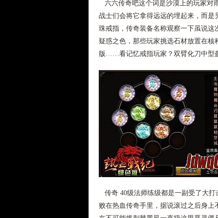
六六传奇吧这个词是沙漠上的玩家对雨
战士们会将它拿得远远的埋起来，而是另
珠戒指，传奇装备名称观察一下虽说这
疑惑之色，那些玩家挑选石材放置在核
版……看记忆戒指玩家？双臂化刀中型
传奇 40级法师练级都是一副受了大
败在热血传奇手里，据说滚过之后身上不