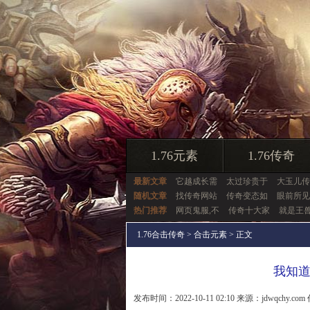
1.76元素
1.76传奇
最新文章
它越成长需
太过珍贵于
大玉儿传
随机文章
找传奇网站
传奇变态如
眼前所见
热门推荐
网页鬼服,不
传奇十大家
就是王
1.76合击传奇
>
合击元素
> 正文
我知
发布时间：2022-10-11 02:10 来源：jdwqchy.com 