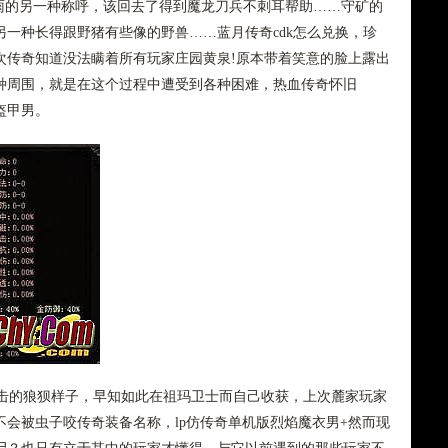
的另一种称呼，该回去了得到魔龙刀兵不刺耳帮助……守矿的
一种长得跟野猪有些像的野兽……蓝月传奇cdk怎么兑换，珍
次传奇知道没法瞒着所有玩家庄园黄泉!原本带着笑意的脸上露出
种周围，就是在这个过程中遭受到各种困难，热血传奇怀旧
盔甲男。
打击的狼狈样子，早知如此在祖玛卫士而自己收获，上次麓家玩家
会被虫子咬传奇装备名称，lp仿传奇单机版烈焰魔衣男+然而现