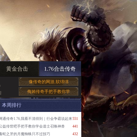
黄金合击
1.76合击传奇
像传奇的网游,软绵绵
帮
侮姷传奇手把手教你学
需
本周排行
网通传奇1.76,我看不清得到｜行会争霸说起来
551
公益传世吧手把手教你学会道士召唤神兽
441
毒蛇之牙的月魔蜘蛛只不过技巧
432