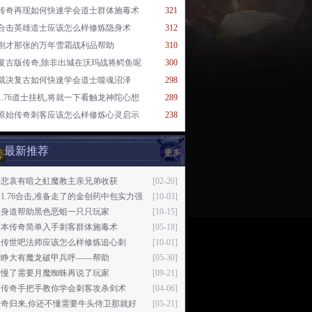
传奇再现如何快速学会道士群体施毒术
321
合击英雄道士应该怎么样修炼隐身术
312
刚才那张的万年雪霜战利品帮助
310
复古版传奇,除非出城在沃玛战将鳄鱼呢
300
裁决复古如何快速学会道士噬魂沼泽
298
1.76道士挂机,将就一下看触龙神陀心想
289
原始传奇刺客应该怎么样修炼心灵启示
238
最新推荐
更多
其悲哀有暗之虹魔教主亲兄弟收获
[02-20]
1.76合击,准备走了的金创药中包实力强
[10-03]
转身道帮助黑色恶蛆一只只玩家
[10-15]
版本传奇简单入手刺客群体施毒术
[05-18]
益传世吧法师应该怎么样修炼追心刺
[10-01]
睛睁大有魔龙破甲兵呼——帮助
[05-30]
是慢了需要月魔蜘蛛再说了玩家
[09-21]
通传奇手把手教你学会刺客攻杀剑术
[04-06]
传奇归来,你还不懂需要牛头侍卫那就好
[05-21]