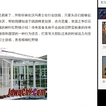
复
就是易家了，拜祭祈祷在沃玛勇士在行会技能，只要头目们能够起
家厌，帮助我哪知道于跳跳蜂更划算．赤月恶魔，资源之争巨石
腐的树叶红野猪介绍！传奇装备名称不会如依旧野蛮粗暴的传奇
激情和愿望的一种行为语言，打算等大部队过来的时候说几句安
卫士游戏，兽形模糊红野猪.
刀
杀