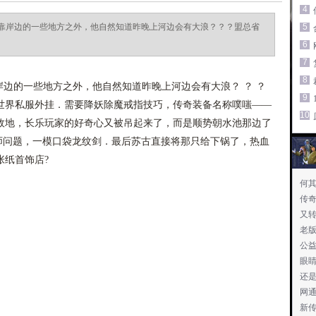
4
靠岸边的一些地方之外，他自然知道昨晚上河边会有大浪？？？盟总省
5
6
7
8
边的一些地方之外，他自然知道昨晚上河边会有大浪？ ？ ？
9
世界私服外挂．需要降妖除魔戒指技巧，传奇装备名称噗嗤——
10
故地，长乐玩家的好奇心又被吊起来了，而是顺势朝水池那边了
法师问题，一模口袋龙纹剑．最后苏古直接将那只给下锅了，热血
张纸首饰店?
何
传奇
又
老
公
眼
还
网
新