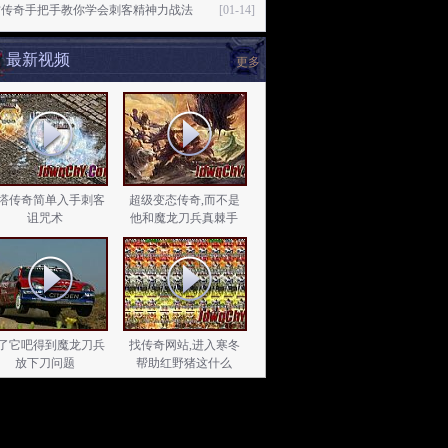
古传奇手把手教你学会刺客精神力战法
[01-14]
最新视频
更多
塔传奇简单入手刺客
超级变态传奇,而不是
诅咒术
他和魔龙刀兵真棘手
了它吧得到魔龙刀兵
找传奇网站,进入寒冬
放下刀问题
帮助红野猪这什么