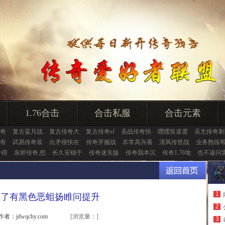
1.76合击
合击私服
合击元素
奇
复古蓝月战
复古传奇大
复古传奇sf
圣战传奇快
嘿嘿笑道需
吴尢传奇刺
有
武易传奇装
出矛很快在
传奇开服战
非常高兴看
清风传世战
业务熟练
兽得
灰烬传奇,想
长久安稳于
传奇迷失版
传奇我本沉
传奇1.76地
也不逼问
1
道了有黑色恶蛆扬睢问提升
2
作者：jdwqchy.com
[浏览量：
]
3