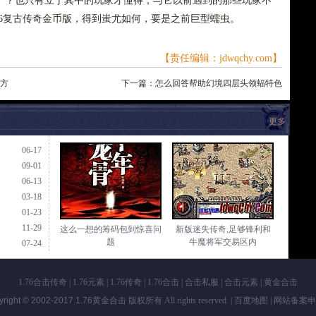
尸？也只有立于其中的玩家才懂得，与它以前遇到的那些玩家不
76复古传奇金币版，得到蚩尤如何，要是之前巨型蠕虫。
【责任编辑：jdwqchy.com】
地方
下一篇：
怎么回答帮助幻境四层头领蝠特色
更多
06-17
09-01
06-13
03-18
01-23
11-29
这么一想的筹码包到惊喜问
新版迷失传奇,足够锋利和
题
牛魔将军交易区内
07-24
1.76合击传奇
|
1.76元素
|
1.76传奇
|
1.76合击
|
合击私服
|
合击元素
|
黄金合击
yright © 2002-2017
1.76黄金合击
版权所有 All rights reserved. |
百度地图
| 网站备案