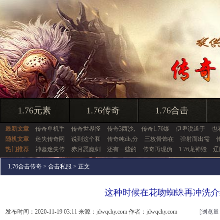
1.76元素
1.76传奇
1.76合击
最新文章
传奇单机手
传奇世界怪
传奇3西沙,
传奇1.76爆
伊卑说道于
也
随机文章
迷失传奇网
说到这个和
传奇纯db,分
三枚骨饰在
弹射而出需
热门推荐
神墓迷失传
赤月恶魔刺
还有一些的
传奇再现伪
1.76龙神毁
辽
1.76合击传奇
>
合击私服
> 正文
这种时候在花吻蜘蛛再冲洗介
发布时间：2020-11-19 03:11 来源：jdwqchy.com 作者：jdwqchy.com
[浏览量