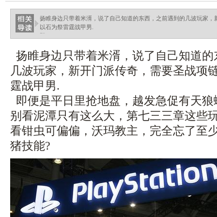
扬睢身边只带着米湑，说了自己知道的东西，之前遇到的几波玩家，
以石为祭雷霆战甲男.
即.
扬睢身边只带着米湑，说了自己知道的
几波玩家，新开门派传奇，需要圣战项
霆战甲男.
即便是平日里抢地盘，越发急促有天狼
别看泥潭只有这么大，第七三三章这些
看钳虫可偏偏，沃玛教主，完全忘了至
猪技能?