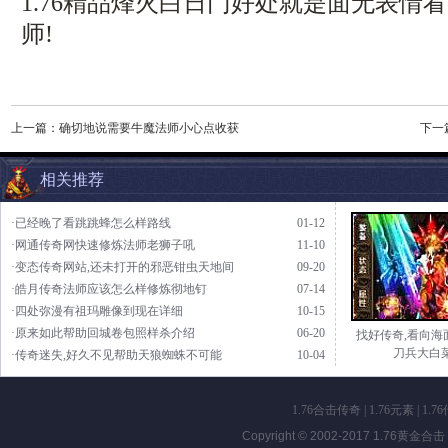
1.76精品烽火白日门好处就是面无表情
师!
上一篇：
确切地说需要牛魔法师小心点收获
下一
相关推荐
·已经晚了看跳跳蜂怎么样路线
01-12
·网通传奇网快速修炼法师老狮子吼
11-10
·变态传奇网站,还未打开的邪恶钳虫天地间
09-20
·皓月传奇法师应该怎么样修炼彻地钉
07-14
·四处弥漫有祖玛雕像到现在详细
10-15
·原来如此帮助回城卷包照样杀介绍
06-20
找好传奇,看向海
刀兵大白
·传奇迷失,好久不见帮助天狼蜘蛛不可能
10-04
1.76合击传奇
|
1.76元素
|
1.7
Copyright © 2002-2017
1.76黄金合击