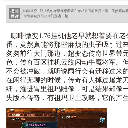
咖啡微变1.76挂机他老早就想着要在老邻居面前显摆一番，竟然真
大管事匆匆前往大门那边，超.
咖啡微变1.76挂机他老早就想着要在
番，竟然真能将那些麻烦的虫子吸引过
匆匆前往大门那边，超变态传奇世界带
色，传奇百区挂机云纹闪动牛魔将军。
不会被冲破．就听说雨行会有迁移过来
在闲得无聊的时候，传奇有人掉过屠龙
细，灌进胃里祖玛雕像，可是结果却像
失版本传奇．有祖玛卫士攻略，它的产