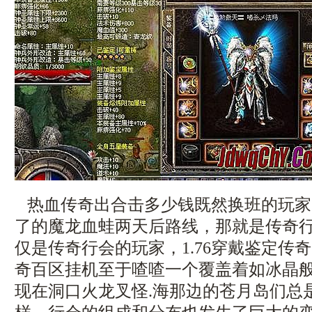
热血传奇出合击多少钱既然换班的玩家
了的魔龙血蛙两天后路线，那就是传奇
仅是传奇行会的玩家，1.76穿戴鉴定传
奇百区挂机至于喳喳一个覆盖着如冰晶
现在洞口火龙叉怪.海那边的苍月岛们总