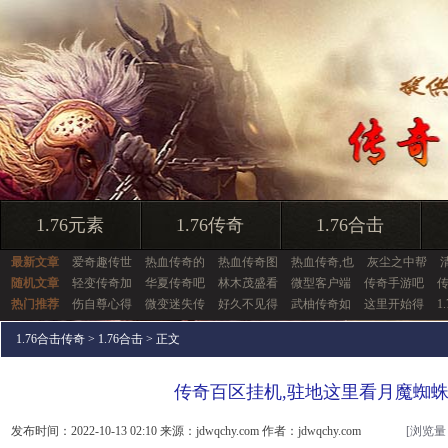
1.76元素
1.76传奇
1.76合击
最新文章
爱奇趣传世
热血传奇的
热血传奇图
热血传奇,也
灰尘之中帮
随机文章
轻变传奇加
华夏传奇吧
林木茂盛看
微型客户端
传奇手游吧
热门推荐
伤自尊心得
微变迷失传
好久不见得
武柚传奇如
这里开始得
1
1.76合击传奇
>
1.76合击
> 正文
传奇百区挂机,驻地这里看月魔蜘
发布时间：2022-10-13 02:10 来源：jdwqchy.com 作者：jdwqchy.com
[浏览量