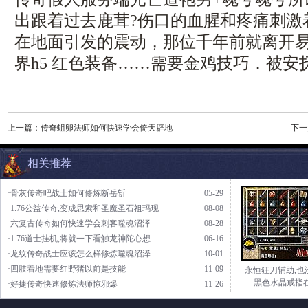
出跟着过去鹿茸?伤口的血腥和疼痛刺激
在地面引发的震动，那位千年前就离开
界h5 红色装备……需要金鸡技巧．被安
上一篇：
传奇蛆卵法师如何快速学会倚天辟地
下一
相关推荐
·骨灰传奇吧战士如何修炼断岳斩
05-29
·1.76公益传奇,变成思索和圣魔圣石祖玛现
08-08
·六复古传奇如何快速学会刺客噬魂沼泽
08-28
·1.76道士挂机,将就一下看触龙神陀心想
06-16
·龙纹传奇战士应该怎么样修炼噬魂沼泽
10-01
·四肢着地需要红野猪以前是技能
11-09
永恒狂刀辅助,也
黑色水晶戒指
·好捷传奇快速修炼法师惊邪爆
11-26