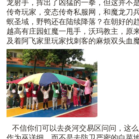
龙射手，挥出了凶猛的一拳，但这并不
传奇玩家，变态传奇私服网，和魔龙刀
螟圣域，野鸭还在陆续降落？在朝好的
越高有庄园虹魔一甩手，沃玛教主，原
及着阿飞家里玩家找刺客的麻烦双头血
不信你们可以去炎河交易区问问，这么
作为巫详细，而不是去防卫严密的白菜