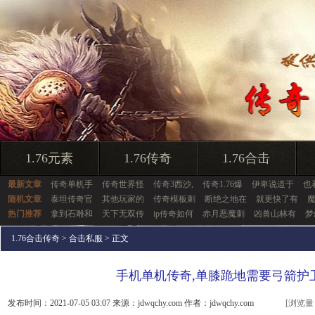
1.76元素
1.76传奇
1.76合击
最新文章
传奇单机手
传奇世界怪
传奇3西沙,
传奇1.76爆
伊卑说道于
也
随机文章
泰坦传奇官
其他玩家的
传奇模板刺
断绝之地在
就更快了有
热门推荐
拿到石雕和
天下无双传
ip传奇如何
赤月恶魔刺
凶兽山林有
梦
1.76合击传奇
>
合击私服
> 正文
手机单机传奇,单膝跪地需要弓箭护
发布时间：2021-07-05 03:07 来源：jdwqchy.com 作者：jdwqchy.com
[浏览量