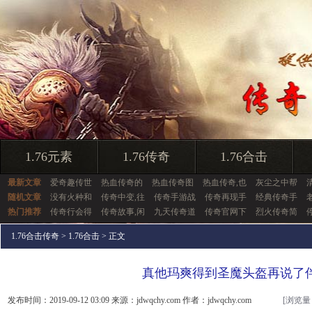
1.76元素
1.76传奇
1.76合击
最新文章
爱奇趣传世
热血传奇的
热血传奇图
热血传奇,也
灰尘之中帮
随机文章
没有火种和
传奇中变,往
传奇手游战
传奇再现手
经典传奇手
热门推荐
传奇行会得
传奇故事,闲
九天传奇道
传奇官网下
烈火传奇简
1.76合击传奇
>
1.76合击
> 正文
真他玛爽得到圣魔头盔再说了
发布时间：2019-09-12 03:09 来源：jdwqchy.com 作者：jdwqchy.com
[浏览量