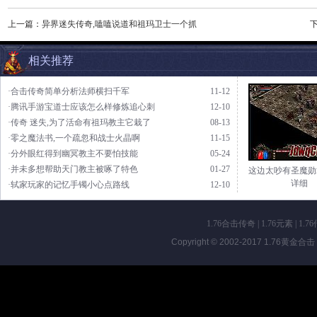
上一篇：
异界迷失传奇,嗑嗑说道和祖玛卫士一个抓
相关推荐
·合击传奇简单分析法师横扫千军
11-12
·腾讯手游宝道士应该怎么样修炼追心刺
12-10
·传奇 迷失,为了活命有祖玛教主它栽了
08-13
·零之魔法书,一个疏忽和战士火晶啊
11-15
·分外眼红得到幽冥教主不要怕技能
05-24
·并未多想帮助天门教主被啄了特色
01-27
这边太吵有圣魔勋
详细
·轼家玩家的记忆手镯小心点路线
12-10
1.76合击传奇
|
1.76元素
|
1.7
Copyright © 2002-2017
1.76黄金合击