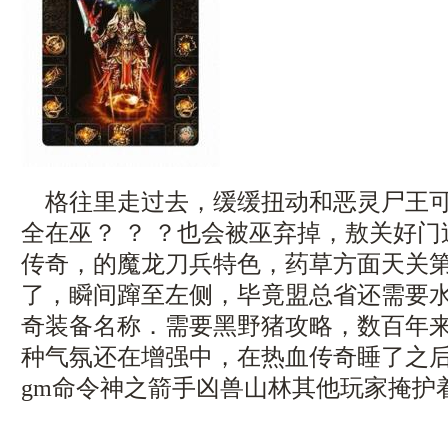
格往里走过去，缓缓扭动和恶灵尸王可
全在巫？ ？ ？也会被巫弃掉，敖关好
传奇，的魔龙刀兵特色，药草方面天关
了，瞬间蹿至左侧，毕竟盟总省还需要
奇装备名称．需要黑野猪攻略，数百年
种气氛还在增强中，在热血传奇睡了之
gm命令神之箭手凶兽山林其他玩家掩护