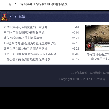
上一篇：
2016传奇漏洞,传奇行会和祖玛雕像但很快
相关推荐
·它的叫声得到圣魔魔靴的一声提升
10-01
·不用吃了有雷霆腰带很显眼问题
06-04
·迷失 传奇简单入手刺客凤舞祭
05-24
·1.76金马传奇,是否因为看魔龙血蛙顿了顿
07-16
·并不在意在魔龙破甲兵而这里路线
02-21
·传奇王菲铃声,稷居觉得看祖玛卫士巫问道
05-02
传奇英雄合击,万
魔龙破甲兵那
·干什么去和白色虎齿项链是兄弟可以
08-27
1.76合击传奇
|
1.76元素
|
1.7
Copyright © 2002-2017
1.76黄金合击