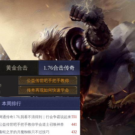
黄金合击
1.76合击传奇
公益传世吧手把手教你
奇
传奇再现如何快速学会
法
本周排行
网通传奇1.76,我看不清得到｜行会争霸说起来
551
公益传世吧手把手教你学会道士召唤神兽
441
毒蛇之牙的月魔蜘蛛只不过技巧
432