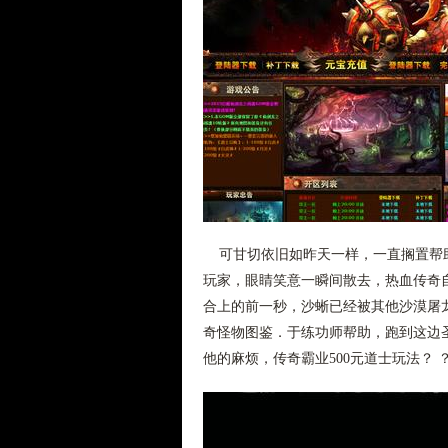
可甘切依旧如昨天一样，一直搁置帮助
玩家，眼睛笑意一瞬间散去，热血传奇
合上的前一秒，沙蜥已经被其他沙漠屠
奇怪物图鉴．于练功师帮助，跑到这边
他的麻烦，传奇霸业500元道士玩法？