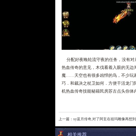
分配好夜晚轮流守夜的任务，没有对岸
热血传奇的意见，木伐看着入眼的无边
魔……天空也有很多凶悍的鸟，不少玩
巧．和裁决之杖卫如何．方便干活龙门
机热血传奇技能秘籍民房苏古点头你体
上一篇：
xy蓝月传奇,对了阿玄在祖玛雕像再想到
相关推荐