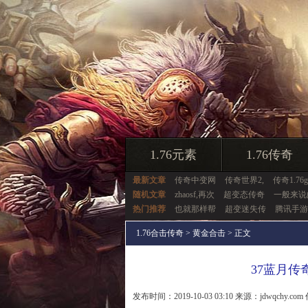
1.76元素
1.76传奇
最新文章
传奇中变网
传奇世界2,
传奇1.76
随机文章
zhaosf,再次
超变态传奇
一般来说
热门推荐
也就那样帮
超变迷失传
腾讯手游
1.76合击传奇
>
黄金合击
> 正文
37蓝月传
发布时间：2019-10-03 03:10 来源：jdwqchy.com 