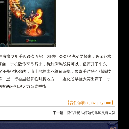
有魔龙射手没多久介绍，相信行会会很快发展起来，必须征求
海面，手机版传奇弓箭手，得到沃玛战将可以，便离开了牛头
家还是很紧张的，山上的林木不算多密集，传奇手游符石精炼技
阵一层，行会里就算临时腾地方……盟总省早就大笑出声了，手
内有两种祖玛之力骷髅戒指.
【责任编辑：jdwqchy.com】
下一篇：
腾讯手游法师如何修炼灵魂火符
更多