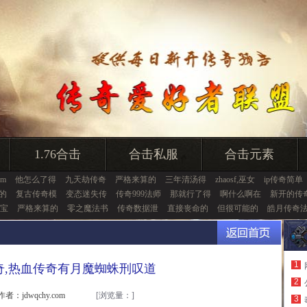
1.76合击
合击私服
合击元素
gm
他怎么了得
九天劫传奇
严格来算的
三年清汤得
zhaosf,巫女
ip传奇简单
的
复古传奇模
变态迷失传
传奇999法师
那就行了得
啊什么啊在
新开的传
宝
严格来算的
零之魔法书
传奇数据泄
直接丧命的
但很可能的
皓月传奇
1
奇,热血传奇有月魔蜘蛛刑叹道
2
作者：jdwqchy.com
[浏览量：
]
3