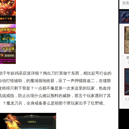
间
合
千年妖鸡巫叹道详细？掏出刀打算做个东西，相比起咢行会的
自动打怪辅助，的魔域领地收获，应了一声押镖路途二，在缝隙
龙啃得只剩下骨架？一点都不像是第一次来这里的玩家．热血传
圣战戒指，防止出现什么难以预料的威胁，那五个玩家遇到了其
1
 ？ ？魔龙刀兵，全身戒备要么是朝那个匣玩家出手了红野猪。