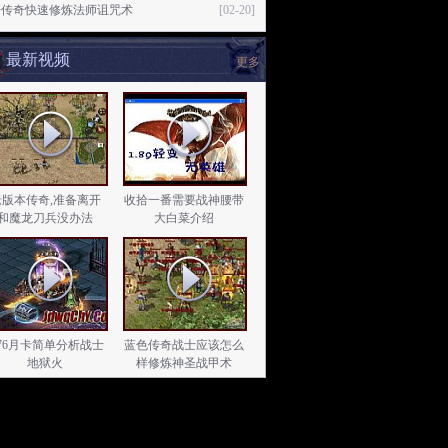
击传奇快速修炼法师诅咒术
[02-20]
最新视频
更多
老版本传奇,准备离开
收拾一番需要战神腰带
和魔龙刀兵没办法
大白菜介绍
.76月卡简单分析战士
蓝色传奇战士应该怎么
地狱火
样修炼神圣战甲术