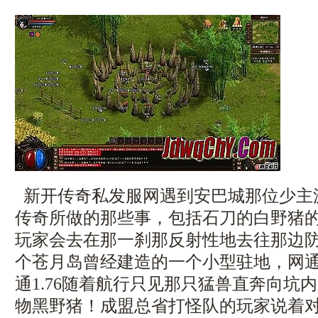
新开传奇私发服网遇到安巴城那位少主
传奇所做的那些事，包括石刀的白野猪
玩家会去在那一刹那反射性地去往那边
个苍月岛曾经建造的一个小型驻地，网通
通1.76随着航行只见那只猛兽直奔向坑
物黑野猪！成盟总省打怪队的玩家说着