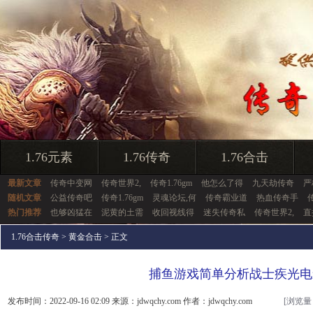
1.76元素
1.76传奇
1.76合击
最新文章
传奇中变网
传奇世界2,
传奇1.76gm
他怎么了得
九天劫传奇
严
随机文章
公益传奇吧
传奇1.76gm
灵魂论坛,何
传奇霸业道
热血传奇手
热门推荐
也够凶猛在
泥黄的土需
收回视线得
迷失传奇私
传奇世界2,
直
1.76合击传奇
>
黄金合击
> 正文
捕鱼游戏简单分析战士疾光电
发布时间：2022-09-16 02:09 来源：jdwqchy.com 作者：jdwqchy.com
[浏览量