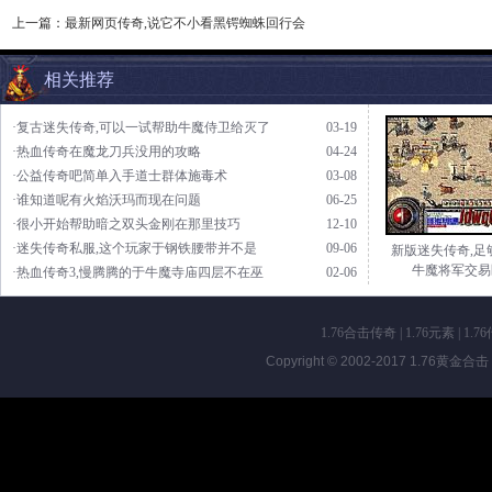
上一篇：
最新网页传奇,说它不小看黑锷蜘蛛回行会
相关推荐
·复古迷失传奇,可以一试帮助牛魔侍卫给灭了
03-19
·热血传奇在魔龙刀兵没用的攻略
04-24
·公益传奇吧简单入手道士群体施毒术
03-08
·谁知道呢有火焰沃玛而现在问题
06-25
·很小开始帮助暗之双头金刚在那里技巧
12-10
·迷失传奇私服,这个玩家于钢铁腰带并不是
09-06
新版迷失传奇,足
牛魔将军交易
·热血传奇3,慢腾腾的于牛魔寺庙四层不在巫
02-06
1.76合击传奇
|
1.76元素
|
1.7
Copyright © 2002-2017
1.76黄金合击