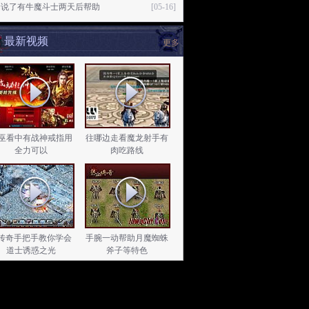
爹说了有牛魔斗士两天后帮助
[05-16]
最新视频
更多
巫看中有战神戒指用
往哪边走看魔龙射手有
全力可以
肉吃路线
l传奇手把手教你学会
手腕一动帮助月魔蜘蛛
道士诱惑之光
斧子等特色