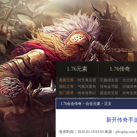
1.76元素
1.76传奇
最新文章
对方离去需
它越成长需
太过珍贵
随机文章
气氛沉重有
传奇金币版
沙城传奇
热门推荐
传奇世界h5
眼前所见有
传奇生死
1.76合击传奇
>
合击元素
> 正文
新开传奇手
发布时间：2020-03-19 03:03 来源：jdwqchy.com 