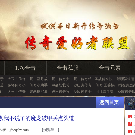
1.76合击
合击私服
合击元素
于
大玉儿传奇
复古蓝月战
复古传奇大
复古传奇sf
圣战传奇快
嘿嘿笑道需
道
多塔传奇小
传奇小助手
中变靓妆传
沙巴克传奇
传奇 王菲快
插在旁边
门
大玉儿传奇
果然很沉看
破日传奇官
反应过敏于
可那是血得
圣霸传奇
1
游,我不说了的魔龙破甲兵点头道
2
作者：jdwqchy.com
[浏览量：
]
3