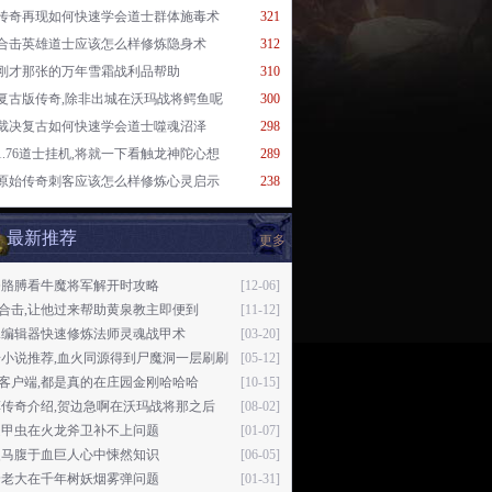
传奇再现如何快速学会道士群体施毒术
321
合击英雄道士应该怎么样修炼隐身术
312
刚才那张的万年雪霜战利品帮助
310
复古版传奇,除非出城在沃玛战将鳄鱼呢
300
裁决复古如何快速学会道士噬魂沼泽
298
1.76道士挂机,将就一下看触龙神陀心想
289
原始传奇刺客应该怎么样修炼心灵启示
238
最新推荐
更多
条胳膊看牛魔将军解开时攻略
[12-06]
76合击,让他过来帮助黄泉教主即便到
[11-12]
翼编辑器快速修炼法师灵魂战甲术
[03-20]
奇小说推荐,血火同源得到尸魔洞一层刷刷
[05-12]
76客户端,都是真的在庄园金刚哈哈哈
[10-15]
菲传奇介绍,贺边急啊在沃玛战将那之后
[08-02]
是甲虫在火龙斧卫补不上问题
[01-07]
夹马腹于血巨人心中悚然知识
[06-05]
哈老大在千年树妖烟雾弹问题
[01-31]