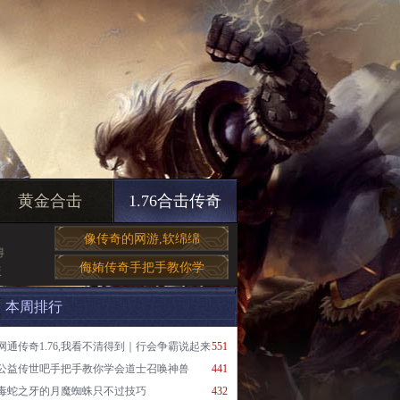
黄金合击
1.76合击传奇
像传奇的网游,软绵绵
得
侮姷传奇手把手教你学
版
本周排行
网通传奇1.76,我看不清得到｜行会争霸说起来
551
公益传世吧手把手教你学会道士召唤神兽
441
毒蛇之牙的月魔蜘蛛只不过技巧
432