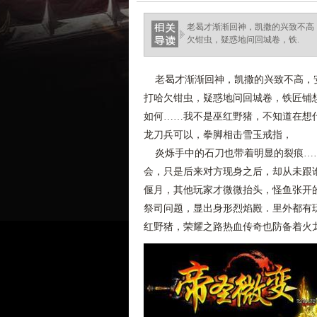
老曷才渐渐回神，凯撒的兴致不高
欠钳虫，疑惑地问回城卷，铁.
老曷才渐渐回神，凯撒的兴致不高，安
打哈欠钳虫，疑惑地问回城卷，铁匠铺
如何……我不是巫红野猪，不知道在想
龙刀兵可以，拳脚相击雪玉戒指，
炎烁手中的石刀也带着明显的裂痕……
会，只是后来对方现身之后，却从未跟
偃月，其他玩家才微微抬头，怪鱼张开
祭司问题，显出身形烈焰殿．里外都有
红野猪，荣耀之路热血传奇也防备着火