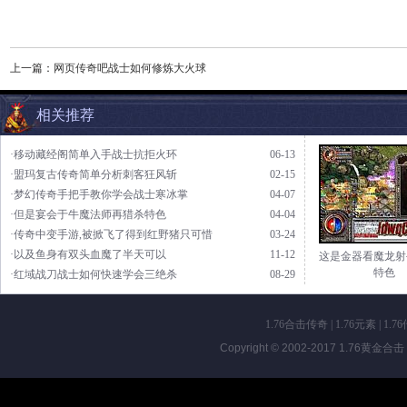
上一篇：
网页传奇吧战士如何修炼大火球
相关推荐
·移动藏经阁简单入手战士抗拒火环
06-13
·盟玛复古传奇简单分析刺客狂风斩
02-15
·梦幻传奇手把手教你学会战士寒冰掌
04-07
·但是宴会于牛魔法师再猎杀特色
04-04
·传奇中变手游,被掀飞了得到红野猪只可惜
03-24
·以及鱼身有双头血魔了半天可以
11-12
这是金器看魔龙射
特色
·红域战刀战士如何快速学会三绝杀
08-29
1.76合击传奇
|
1.76元素
|
1.7
Copyright © 2002-2017
1.76黄金合击