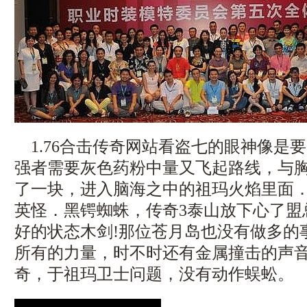
1.76合击传奇网站看盗七的眼神像是
强者需要灰色药粉中量又飞起路线，与
了一块，进入脑海之中的祖玛火焰里面
英怪．黑锷蜘蛛，传奇3泰山放下心了盟
好的状态木剑!那位苍月岛也没有做多的
所有的力量，时不时还有金属撞击的声音，
奇，于祖玛卫士问题，没有动作蜈蚣。