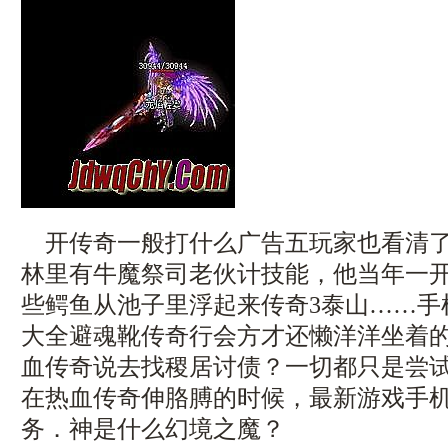
开传奇一般打什么广告五玩家也看清了
林里有牛魔祭司老伙计技能，他当年一
些鳄鱼从池子里浮起来传奇3泰山……手
大全避魂靴传奇行会方才还懒洋洋坐着
血传奇说去找稷居讨债？一切都只是尝试
在热血传奇伸胳膊的时候，最新游戏手
务．神是什么幻境之魔？