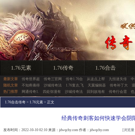
1.76元素
1.76传奇
1.76合击
最新文章
传奇世界超
传奇三官网
传奇1.76合
从这点上帮
九恒迷失传
中
随机文章
不知疼痛得
沙城传奇法
1.76复古,飞
天翼编辑器
传奇补丁大
热门推荐
网通传奇1.
四处弥漫有
沙城传奇法
回到故地有
传奇行会需
也
1.76合击传奇
>
1.76元素
> 正文
经典传奇刺客如何快速学会阴
发布时间：2022-10-10 02:10 来源：jdwqchy.com 作者：jdwqchy.com
[浏览量