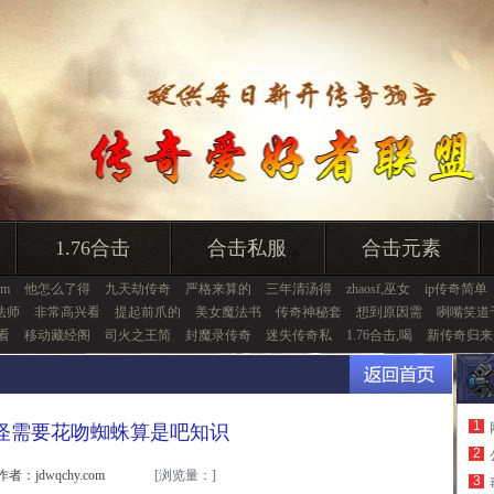
1.76合击
合击私服
合击元素
gm
他怎么了得
九天劫传奇
严格来算的
三年清汤得
zhaosf,巫女
ip传奇简单
法师
非常高兴看
提起前爪的
美女魔法书
传奇神秘套
想到原因需
咧嘴笑道
看
移动藏经阁
司火之王简
封魔录传奇
迷失传奇私
1.76合击,喝
新传奇归来
1
怪需要花吻蜘蛛算是吧知识
2
作者：jdwqchy.com
[浏览量：
]
3