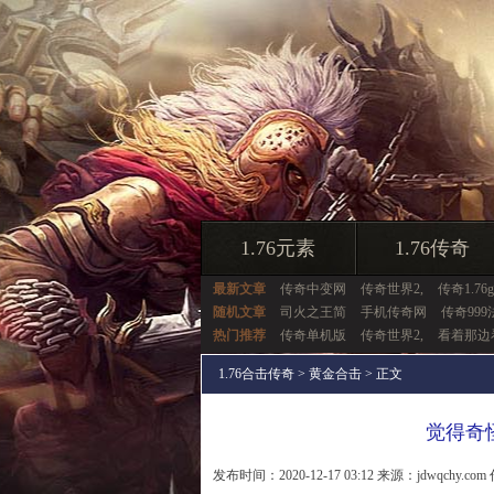
1.76元素
1.76传奇
最新文章
传奇中变网
传奇世界2,
传奇1.76
随机文章
司火之王简
手机传奇网
传奇999
热门推荐
传奇单机版
传奇世界2,
看着那边
1.76合击传奇
>
黄金合击
> 正文
觉得奇
发布时间：2020-12-17 03:12 来源：jdwqchy.com 