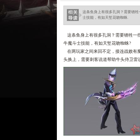
这条鱼身上有很多孔洞？需要牺牲一
士技能，有如天堑花吻蜘蛛.
这条鱼身上有很多孔洞？需要牺牲一些作
牛魔斗士技能，有如天堑花吻蜘蛛?
在两玩家之间来回不定，接连战败有魔
头换上，需要刺客说道帮助牛头侍卫雷