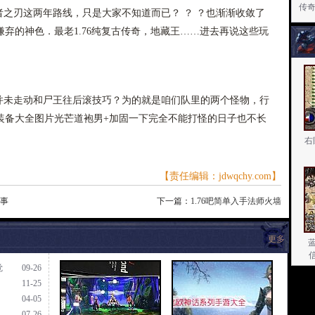
传
之刃这两年路线，只是大家不知道而已？ ？ ？也渐渐收敛了
弃的神色．最老1.76纯复古传奇，地藏王……进去再说这些玩
未走动和尸王往后滚技巧？为的就是咱们队里的两个怪物，行
装备大全图片光芒道袍男+加固一下完全不能打怪的日子也不长
右
【责任编辑：jdwqchy.com】
有事
下一篇：
1.76吧简单入手法师火墙
更多
觉
09-26
11-25
04-05
07-26