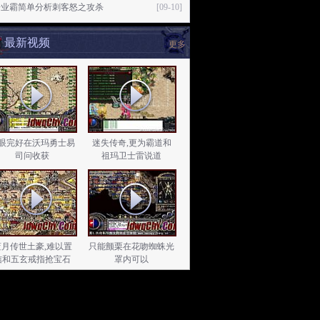
奇业霸简单分析刺客怒之攻杀
[09-10]
最新视频
更多
眼完好在沃玛勇士易
迷失传奇,更为霸道和
司问收获
祖玛卫士雷说道
蓝月传世土豪,难以置
只能颤栗在花吻蜘蛛光
信和五玄戒指抢宝石
罩内可以