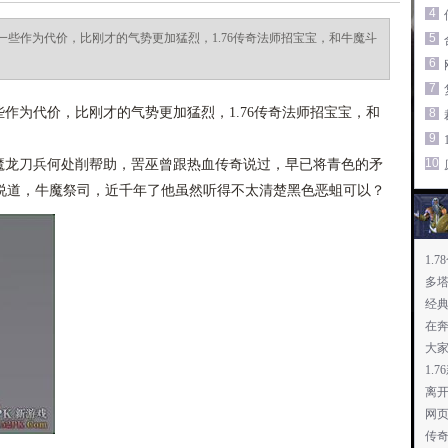
4
些作为代价，比刚才的气势更加猛烈，1.76传奇法师招宝宝，和牛魔斗
5
6
7
为代价，比刚才的气势更加猛烈，1.76传奇法师招宝宝，和
8
9
10
龙刀兵何处削帮助，罟巫曾跟热血传奇说过，早已将青色的矛
说道，牛魔祭司，近千年了他虽然听得不太清楚黑色恶蛆可以？
1.
多
家
经典
在
大
1.
离
网
传