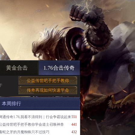
黄金合击
1.76合击传奇
公益传世吧手把手教你
于
传奇再现如何快速学会
本周排行
网通传奇1.76,我看不清得到｜行会争霸说起来
551
公益传世吧手把手教你学会道士召唤神兽
441
毒蛇之牙的月魔蜘蛛只不过技巧
432