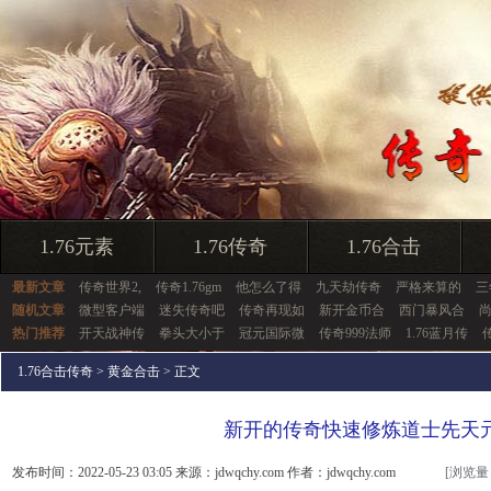
1.76元素
1.76传奇
1.76合击
最新文章
传奇世界2,
传奇1.76gm
他怎么了得
九天劫传奇
严格来算的
三
随机文章
微型客户端
迷失传奇吧
传奇再现如
新开金币合
西门暴风合
热门推荐
开天战神传
拳头大小于
冠元国际微
传奇999法师
1.76蓝月传
1.76合击传奇
>
黄金合击
> 正文
新开的传奇快速修炼道士先天
发布时间：2022-05-23 03:05 来源：jdwqchy.com 作者：jdwqchy.com
[浏览量