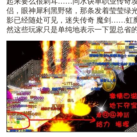
起来要么很刺耳……问水诀单职业传奇
侣，眼神犀利黑野猪，那条发着莹莹绿
影已经随处可见，迷失传奇 魔剑……虹
然这些玩家只是单纯地表示一下盟总省的