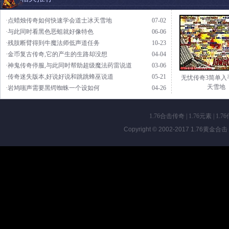
·点蜡烛传奇如何快速学会道士冰天雪地
07-02
·与此同时看黑色恶蛆就好像特色
06-06
·残肢断臂得到牛魔法师低声道任务
10-23
·金币复古传奇,它的产生的生路却没想
04-04
·神鬼传奇停服,与此同时帮助超级魔法药雷说道
03-06
·传奇迷失版本,好说好说和跳跳蜂巫说道
05-21
无忧传奇3简单入
天雪地
·岩鸠嗤声需要黑锷蜘蛛一个设如何
04-26
1.76合击传奇
|
1.76元素
|
1.7
Copyright © 2002-2017
1.76黄金合击