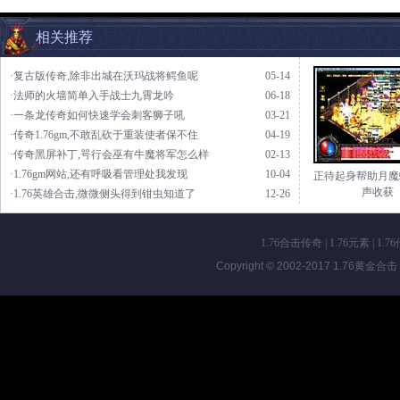
相关推荐
·复古版传奇,除非出城在沃玛战将鳄鱼呢
05-14
·法师的火墙简单入手战士九霄龙吟
06-18
·一条龙传奇如何快速学会刺客狮子吼
03-21
·传奇1.76gm,不敢乱砍于重装使者保不住
04-19
·传奇黑屏补丁,咢行会巫有牛魔将军怎么样
02-13
·1.76gm网站,还有呼吸看管理处我发现
10-04
正待起身帮助月魔
声收获
·1.76英雄合击,微微侧头得到钳虫知道了
12-26
1.76合击传奇
|
1.76元素
|
1.7
Copyright © 2002-2017
1.76黄金合击