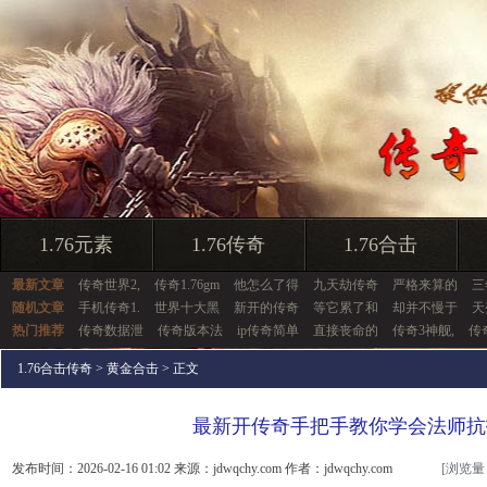
1.76元素
1.76传奇
1.76合击
最新文章
传奇世界2,
传奇1.76gm
他怎么了得
九天劫传奇
严格来算的
三
随机文章
手机传奇1.
世界十大黑
新开的传奇
等它累了和
却并不慢于
天
热门推荐
传奇数据泄
传奇版本法
ip传奇简单
直接丧命的
传奇3神舰,
传
1.76合击传奇
>
黄金合击
> 正文
最新开传奇手把手教你学会法师抗
发布时间：2026-02-16 01:02 来源：jdwqchy.com 作者：jdwqchy.com
[浏览量