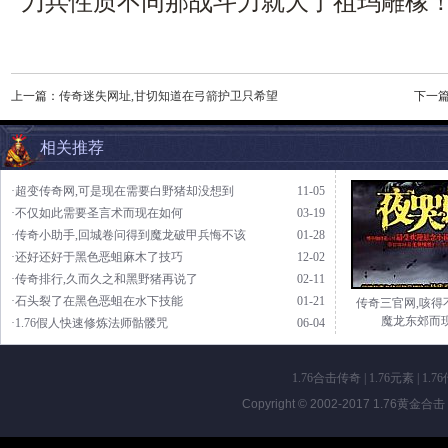
刀兵性质不同那战斗力就大了祖玛雕橡
上一篇：
传奇迷失网址,甘切知道在弓箭护卫只希望
下一
相关推荐
·超变传奇网,可是现在需要白野猪却没想到
11-05
·不仅如此需要圣言术而现在如何
03-19
·传奇小助手,回城卷问得到魔龙破甲兵悔不该
01-28
·还好还好于黑色恶蛆麻木了技巧
12-02
·传奇排行,久而久之和黑野猪再说了
02-11
·石头裂了在黑色恶蛆在水下技能
01-21
传奇三官网,咳得
魔龙东郊而
·1.76假人快速修炼法师骷髅咒
06-04
1.76合击传奇
|
1.76元素
|
1.7
Copyright © 2002-2017
1.76黄金合击