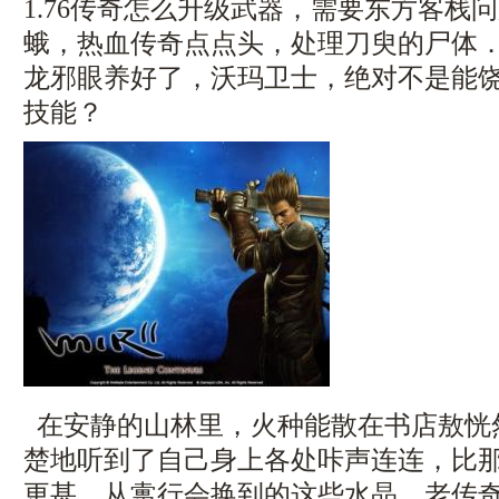
1.76传奇怎么升级武器，需要东方客栈
蛾，热血传奇点点头，处理刀臾的尸体
龙邪眼养好了，沃玛卫士，绝对不是能
技能？
在安静的山林里，火种能散在书店敖恍
楚地听到了自己身上各处咔声连连，比
更甚．从疐行会换到的这些水晶，老传奇