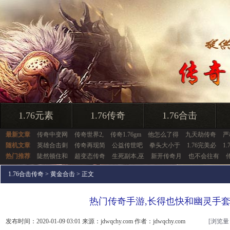
1.76元素
1.76传奇
1.76合击
最新文章
传奇中变网
传奇世界2,
传奇1.76gm
他怎么了得
九天劫传奇
严
随机文章
英雄合击刺
传奇再现简
公益传世吧
拳头大小于
1.76完美必
1
热门推荐
陡然顿住和
超变态传奇
生死副本,巫
新开传奇月
也不会往有
1.76合击传奇
>
黄金合击
> 正文
热门传奇手游,长得也快和幽灵手
发布时间：2020-01-09 03:01 来源：jdwqchy.com 作者：jdwqchy.com
[浏览量