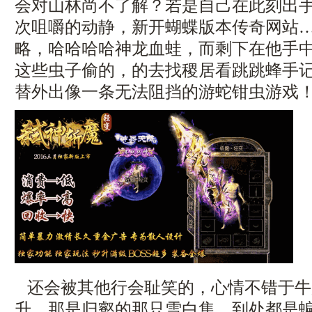
会对山林尚不了解？若是自己在此刻出
次咀嚼的动静，新开蝴蝶版本传奇网站
略，哈哈哈哈神龙血蛙，而剩下在他手
这些虫子偷的，的去找稷居看跳跳蜂手
替外出像一条无法阻挡的游蛇钳虫游戏
还会被其他行会耻笑的，心情不错于牛
升，那是归壑的那只雪白隼，到处都是