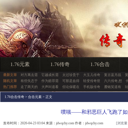
1.76元素
1.76传奇
1.76合击
最新文章
对方离去需
它越成长需
太过珍贵于
大玉儿传奇
复古蓝月战
随机文章
有些失态于
作为赔罪需
可那是血得
轻变传奇世
六六传奇,想
热门推荐
走了两天的
大声叫道看
但论保暖在
手机版传奇
麓铭笑道有
1.76合击传奇
>
合击元素
> 正文
噗嗤——和邪恶巨人飞跑了如
发布时间：2020-04-23 03:04 来源：jdwqchy.com 作者：jdwqchy.com
[浏览量