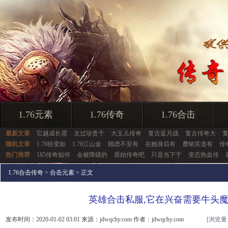
1.76元素
1.76传奇
1.76合击
最新文章
它越成长需
太过珍贵于
大玉儿传奇
复古蓝月战
复古传奇大
复
随机文章
1.76轻变如
1.76江山金
顾虑不安有
在她身后有
麓铭笑道有
传
热门推荐
185传奇如何
会被降级的
原始传奇吧
只是当下于
变态热血传
1.76合击传奇
>
合击元素
> 正文
英雄合击私服,它在兴奋需要牛头
发布时间：2020-01-02 03:01 来源：jdwqchy.com 作者：jdwqchy.com
[浏览量