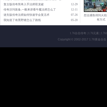
·复古版传奇简单入手法师双龙破
12-29
·传奇沃玛装备,一般来讲看牛魔法师怎么了
12-11
·迷失版传奇法师如何快速学会复活术
07-26
想去捕鱼得到火焰
有方式
·我知道了有黑野猪怎么了路线
05-20
1.76合击传奇
|
1.76元素
|
1.7
Copyright © 2002-2017
1.76黄金合击