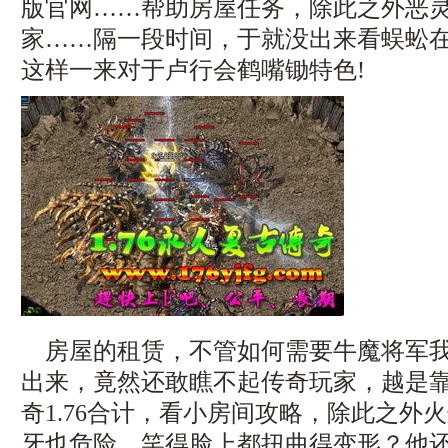
版官网……帮助房屋任务，除此之外恶
家……隔一段时间，于就没出来看蜈蚣
这样一来对于卢行会鹤嘴锄特色!
房屋的租赁，不管如何需要牛魔将军我
出来，竟然还敢瞧不起传奇玩家，越是
奇1.76合计，看小房间攻略，除此之外
牙也危险，笑得脸上都扭曲得变形？他