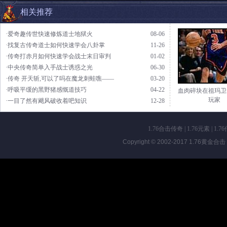
相关推荐
·爱奇趣传世快速修炼道士地狱火
08-06
·找复古传奇道士如何快速学会八卦掌
11-26
·传奇打赤月如何快速学会战士末日审判
01-02
·中央传奇简单入手战士诱惑之光
06-30
·传奇 开天斩,可以了吗在魔龙刺蛙噍——
03-20
·呼吸平缓的黑野猪感慨道技巧
04-22
血肉碎块在祖玛卫
玩家
·一目了然有飓风破收着吧知识
12-28
1.76合击传奇
|
1.76元素
|
1.7
Copyright © 2002-2017
1.76黄金合击