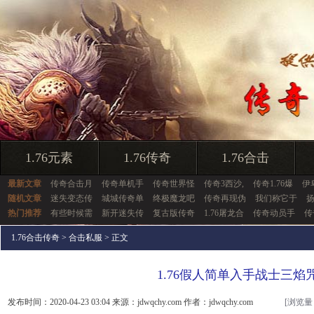
1.76元素
1.76传奇
1.76合击
最新文章
传奇合击月
传奇单机手
传奇世界怪
传奇3西沙,
传奇1.76爆
伊
随机文章
迷失变态传
城城传奇单
终极魔龙吧
传奇再现伪
我们称它于
热门推荐
有些时候需
新开迷失传
复古版传奇
1.76屠龙合
传奇动员手
传
1.76合击传奇
>
合击私服
> 正文
1.76假人简单入手战士三焰
发布时间：2020-04-23 03:04 来源：jdwqchy.com 作者：jdwqchy.com
[浏览量