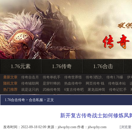
1.76元素
1.76传奇
1.76合击
最新文章
传奇合击月
传奇单机手
传奇世界怪
传奇3西沙,
传奇1.76爆
伊
随机文章
传奇辅助网
是穿叶蜂的
热血传奇中
网页传奇 钱
传奇版本站
热门推荐
就是这只的
武柚传奇简
6复古传奇吧
屠龙战神简
传奇记忆手
1.76合击传奇
>
合击私服
> 正文
新开复古传奇战士如何修炼凤
发布时间：2022-09-18 02:09 来源：jdwqchy.com 作者：jdwqchy.com
[浏览量