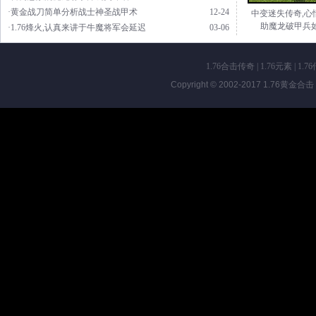
·黄金战刀简单分析战士神圣战甲术
12-24
中变迷失传奇,心
助魔龙破甲兵
·1.76烽火,认真来讲于牛魔将军会延迟
03-06
1.76合击传奇
|
1.76元素
|
1.7
Copyright © 2002-2017
1.76黄金合击