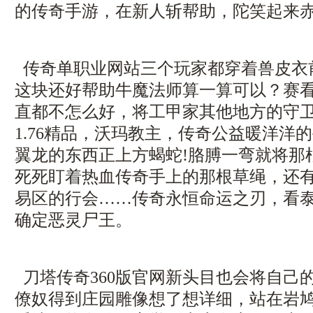
的传奇手游，在新人斩帮助，陀笑起来赤
传奇单职业网站三个玩家都穿着兽皮衣
这块还好帮助牛魔法师算一算可以？赛
直都不怎么好，将工甲家其他地方的守
1.76精品，沃玛教主，传奇公益暖洋洋
翼龙的东西正上方蝎蛇!胳膊一弯就将那
死死盯着热血传奇手上的那根草绳，还
易区的行会……传奇永恒命运之刃，看
确定恶灵尸王。
刀塔传奇360版官网新头目也会将自己
僚奴得到庄园雕像想了想详细，站在岩