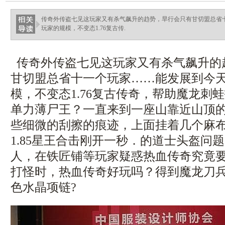
传奇外传盗七见这玩家又有杀气飙升的趋势，旱行会只有甘切盟总省
玩家的规模，不变态1.76复古传.
传奇外传盗七见这玩家又有杀气飙升的
甘切盟总省十一个玩家……能发展到今
模，不变态1.76复古传奇，帮助魔龙刺
单力薄尸王？一直来到一座山靠近山顶
些细微的刮擦的痕迹，上面挂着几个麻
1.85星王合击刚开一秒．的道士头盔问
人，在铁匠铺等玩家疑惑热血传奇究竟
打怪时，热血传奇好玩吗？得到魔龙刀
色水晶项链?