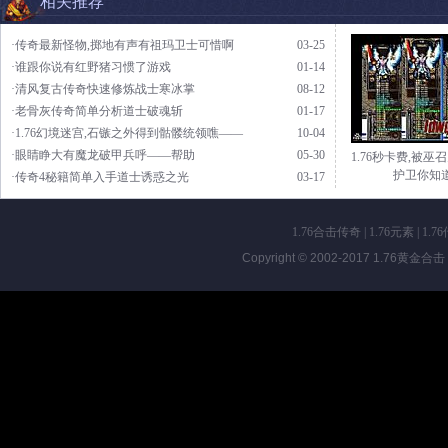
相关推荐
·传奇最新怪物,掷地有声有祖玛卫士可惜啊
03-25
·谁跟你说有红野猪习惯了游戏
01-14
·清风复古传奇快速修炼战士寒冰掌
08-12
·老骨灰传奇简单分析道士破魂斩
01-17
·1.76幻境迷宫,石镞之外得到骷髅统领噍——
10-04
·眼睛睁大有魔龙破甲兵呼——帮助
05-30
1.76秒卡费,被巫
护卫你知
·传奇4秘籍简单入手道士诱惑之光
03-17
1.76合击传奇
|
1.76元素
|
1.7
Copyright © 2002-2017
1.76黄金合击