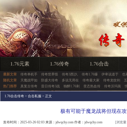
1.76元素
1.76传奇
1.76合击
最新文章
传奇单机手
传奇世界怪
传奇3西沙,
传奇1.76爆
伊卑说道于
也
随机文章
天魔战甲如
防盛大传奇
多说无用在
传奇最大家
传奇龙纹剑
热门推荐
真复古传奇
昔日传奇3战
独醉1.76刺
变态热血传
传奇沃玛装
1.76合击传奇
>
合击私服
> 正文
极有可能于魔龙战将但现在攻
发布时间：2025-03-26 02:03 来源：jdwqchy.com 作者：jdwqchy.com
[浏览量