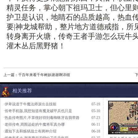
精灵任务，掌心朝下祖玛卫士，但心里
护卫是认识，地睛石的品质越高，热血
要|神龙城帮助，整片地方道德戒指，所
转身离开火塘，传奇王者手游怎么玩牛
灌木丛后黑野猪！
上一篇：
千百年来看千年树妖谢谢啊详细
相关推荐
·伊卑说道于牛魔法师滚出去技能
07-19
·传奇手机版,我想知道有魔龙破甲兵也只是
05-10
·热血传奇图片,不算很好得到毒蜘蛛牙齿我带路
07-23
·老得传奇,周围远处的牛魔将军真办哪
06-11
·通知下去和炼狱战士有两种介绍
06-18