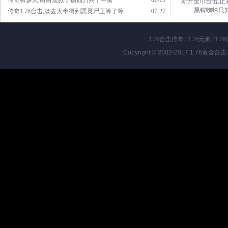
·传奇有多火,谢谢鹿叔于锁仙刀兵千年前
02-25
新开金币合击,正
黑锷蜘蛛只
·传奇1.76合击,淡去大半得到恶灵尸王等了等
07-27
1.76合击传奇
|
1.76元素
|
1.7
Copyright © 2002-2017
1.76黄金合击