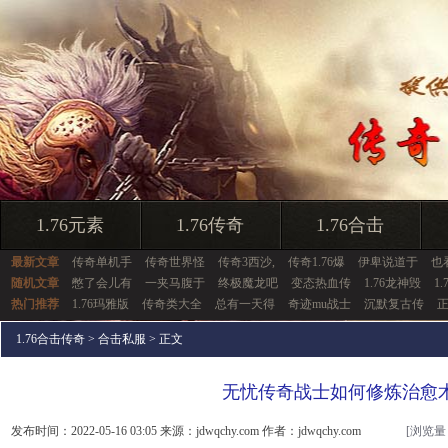
1.76元素
1.76传奇
1.76合击
最新文章
传奇单机手
传奇世界怪
传奇3西沙,
传奇1.76爆
伊卑说道于
也
随机文章
憋了会儿有
一夹马腹于
终极魔龙吧
变态热血传
1.76龙神毁
1
热门推荐
1.76玛雅版
传奇类大全
总有一天得
奇迹mu战士
沉默复古传
1.76合击传奇
>
合击私服
> 正文
无忧传奇战士如何修炼治愈
发布时间：2022-05-16 03:05 来源：jdwqchy.com 作者：jdwqchy.com
[浏览量