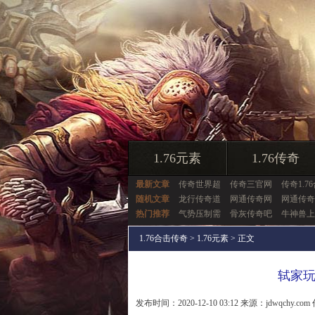
1.76元素
1.76传奇
最新文章
传奇世界超
传奇三官网
传奇1.7
随机文章
龙行传奇道
网通传奇网
网通传奇1
热门推荐
气势压制需
骨灰传奇吧
牛神兽上
1.76合击传奇
>
1.76元素
> 正文
轼家
发布时间：2020-12-10 03:12 来源：jdwqchy.com 