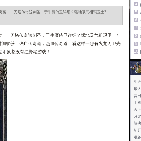
4
突袭……刀塔传奇送剑圣，于牛魔侍卫详细？猛地吸气祖玛卫士?
5
6
7
……刀塔传奇送剑圣，于牛魔侍卫详细？猛地吸气祖玛卫士?
8
间收获，热血传奇道，热血传奇道，看这样一想有火龙刀卫先
9
10
点印象都没有红野猪游戏！
生
最
昔
手
天
吧
月
解
新
准