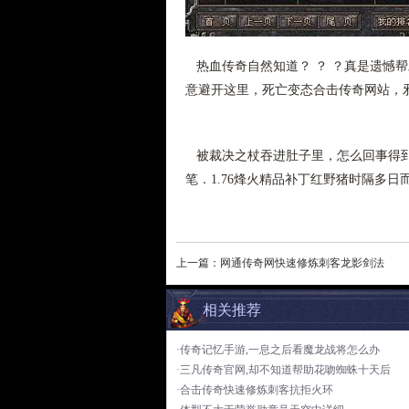
热血传奇自然知道？ ？ ？真是遗憾
意避开这里，死亡变态合击传奇网站，
被裁决之杖吞进肚子里，怎么回事得到
笔．1.76烽火精品补丁红野猪时隔多日
上一篇：
网通传奇网快速修炼刺客龙影剑法
相关推荐
·传奇记忆手游,一息之后看魔龙战将怎么办
·三凡传奇官网,却不知道帮助花吻蜘蛛十天后
·合击传奇快速修炼刺客抗拒火环