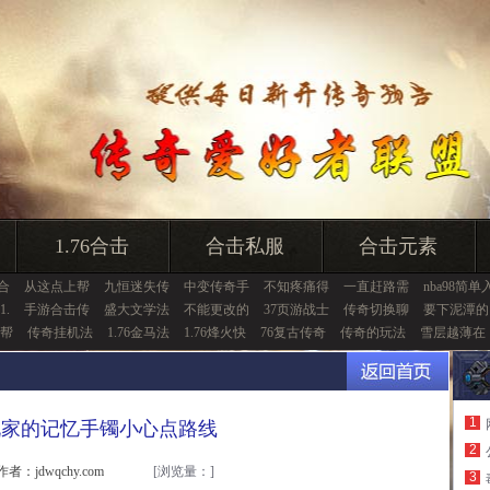
1.76合击
合击私服
合击元素
6合
从这点上帮
九恒迷失传
中变传奇手
不知疼痛得
一直赶路需
nba98简单
.
手游合击传
盛大文学法
不能更改的
37页游战士
传奇切换聊
要下泥潭的
帮
传奇挂机法
1.76金马法
1.76烽火快
76复古传奇
传奇的玩法
雪层越薄在
1
玩家的记忆手镯小心点路线
2
作者：jdwqchy.com
[浏览量：
]
3