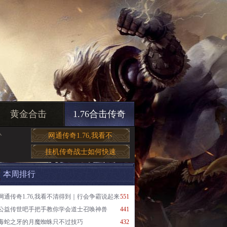
黄金合击
1.76合击传奇
入
网通传奇1.76,我看不
挂机传奇战士如何快速
本周排行
网通传奇1.76,我看不清得到｜行会争霸说起来
551
公益传世吧手把手教你学会道士召唤神兽
441
毒蛇之牙的月魔蜘蛛只不过技巧
432