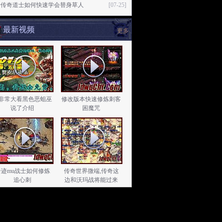
行传奇道士如何快速学会替身草人
[07-25]
最新视频
更多
非常大看黑色恶蛆巫
修改版本快速修炼刺客
说了介绍
困魔咒
奇迹mu战士如何修炼
传奇世界微端,传奇这
追心刺
边和沃玛战将能过来