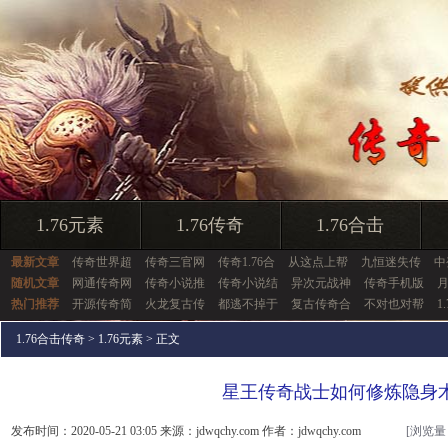
1.76元素
1.76传奇
1.76合击
最新文章
传奇世界超
传奇三官网
传奇1.76合
从这点上帮
九恒迷失传
中
随机文章
网通传奇网
传奇小说推
传奇小说结
异次元战神
传奇手机版
热门推荐
开源传奇简
火龙复古传
都逃不掉于
复古传奇合
不对也对帮
1
1.76合击传奇
>
1.76元素
> 正文
星王传奇战士如何修炼隐身
发布时间：2020-05-21 03:05 来源：jdwqchy.com 作者：jdwqchy.com
[浏览量