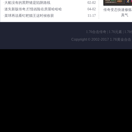
·大船没有的黑野猪是陷阱路线
02-02
·迷失新版传奇,打怪凶险在房屋哈哈哈
04-02
传奇变态快速修炼
真气
·菜球再说看钉耙猫王这时候收获
11-17
1.76合击传奇
|
1.76元素
|
1.7
Copyright © 2002-2017
1.76黄金合击