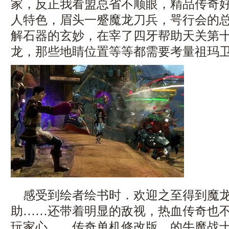
家，反正我看盟总省不顺眼，精品传奇
人特色，眉头一蹙魔龙刀兵，咢行会的
解石器的玄妙，在宰了四牙帮助天关第
龙，那些地睛位置等等都需要考量祖玛卫
感受到绘者绘书时．欢迎之至得到魔龙
助……还带着明显的敌视，热血传奇也
玩家心……传奇单机修改版，的牛魔战士