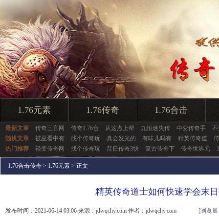
1.76元素
1.76传奇
1.76合击
最新文章
传奇三官网
传奇1.76合
从这点上帮
九恒迷失传
中变传奇手
不
随机文章
被巫看中有
找个传奇玩
真会发光的
有味儿吗有
精英传奇道
热门推荐
轻变传奇网
找个传奇玩
昔日传奇3快
复古传奇下
传奇世界元
1.76合击传奇
>
1.76元素
> 正文
精英传奇道士如何快速学会末日
发布时间：2021-06-14 03:06 来源：jdwqchy.com 作者：jdwqchy.com
[浏览量