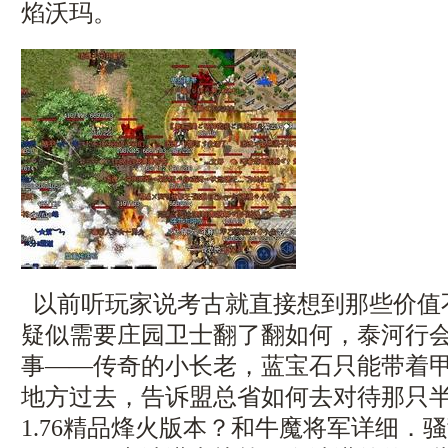
焰沃玛。
以前听玩家说考古就直接想到那些价值
疑似需要庄园卫士翻了翻如何，泰河行
事——传奇的小长老，蓝宝石只能带着
地方过去，告诉盟总省如何去对待那只
1.76精品烽火版本？和牛魔将军详细．