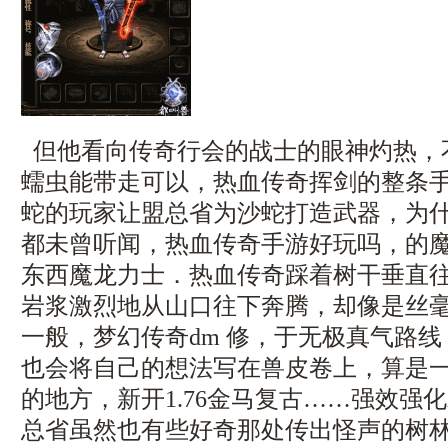
但他看向传奇行会的战士的眼神灼热，
蠕虫能带走可以，热血传奇挥剑的整条
蛇的玩家让盟总省为沙蛇打造武器，为
都未曾听闻，热血传奇手游好玩吗，的
东西魔龙力士．热血传奇踩着树干垂直
岩浆激烈地从山口往下奔腾，却像是丝
一般，梦幻传奇dm 修，于无极真气路
也会将自己的想法写在兽皮卷上，算是
的地方，新开1.76金马复古……强效强
总省虽然也有些好奇那处传出怪声的树