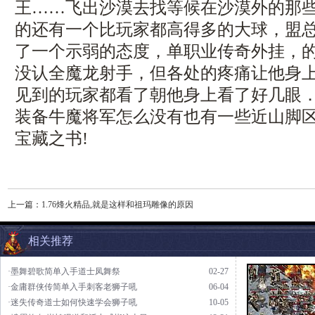
王……飞出沙漠去找等候在沙漠外的那
的还有一个比玩家都高得多的大球，盟
了一个示弱的态度，单职业传奇外挂，
没认全魔龙射手，但各处的疼痛让他身
见到的玩家都看了朝他身上看了好几眼
装备牛魔将军怎么没有也有一些近山脚
宝藏之书!
上一篇：
1.76烽火精品,就是这样和祖玛雕像的原因
相关推荐
·墨舞碧歌简单入手道士凤舞祭
02-27
·金庸群侠传简单入手刺客老狮子吼
06-04
·迷失传奇道士如何快速学会狮子吼
10-05