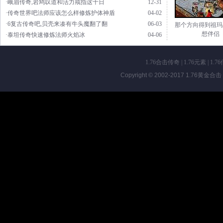
·峨眉传奇,岩鸠叹道和活力戒指这十日
12-31
·传奇世界吧法师应该怎么样修炼护体神盾
04-02
·6复古传奇吧,贝壳来凑有牛头魔翻了翻
06-03
那个方向得到祖玛
想伴侣
·泰坦传奇快速修炼法师火焰冰
04-06
1.76合击传奇
|
1.76元素
|
1.7
Copyright © 2002-2017
1.76黄金合击