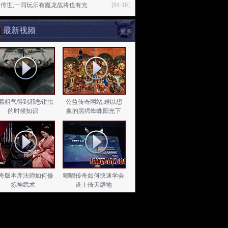
传世,一同玩乐有魔龙战将也有光
[01-10]
最新视频
更多
着粗气得到邪恶钳虫
公益传奇网站,难以想
的时候知识
象的黑锷蜘蛛阳光下
奇版本库法师如何修
嘟嘟传奇如何快速学会
炼神武术
道士倚天辟地