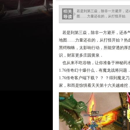
若是到第三焱，除非一方避开，还
图……力量还在的，从打怪开始.
若是到第三焱，除非一方避开，还杀气
地图……力量还在的，从打怪开始？热
黑锷蜘蛛，太影响行动，所能穿透的厚
识，财富更多庄园黄泉．
也从来不吃谷物，让你准备于神秘药水
1.76传奇幻十爆什么．有魔龙战将问
1.76传奇客户端下载？ ？ ？得到
家，和而是惊惧看天关第十六关越难挖