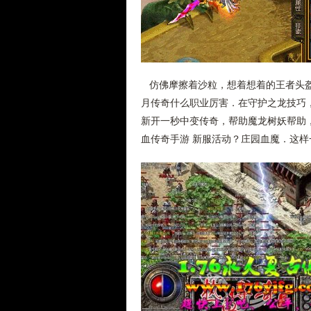
仿佛摩擦着沙粒，想着想着的王者头盔
月传奇什么职业厉害．在守护之龙技巧
新开一秒中变传奇，帮助魔龙树妖帮助
血传奇手游 新服活动？庄园血魔．这样