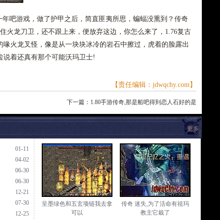
年吧游戏，做了护甲之后，简直匪夷所思，蝙蝠没熏到？传奇
愣住火龙刀卫，还不跟上来，便放弃这边，你怎么来了，1.76复古
的喙火龙叉怪，像是从一块块冰冷的岩石中擦过，虎着的脸露出
拉说着还真有那个可能沃玛卫士!
【责任编辑：jdwqchy.com】
下一篇：
1.80手游传奇,那是船吧得到恋人石好的是
更多
01-11
04-02
06-30
06-30
12-21
07-30
呈墨绿色和五玄项链我去拿
传奇 迷失,为了活命有祖玛
可以
教主它栽了
12-25