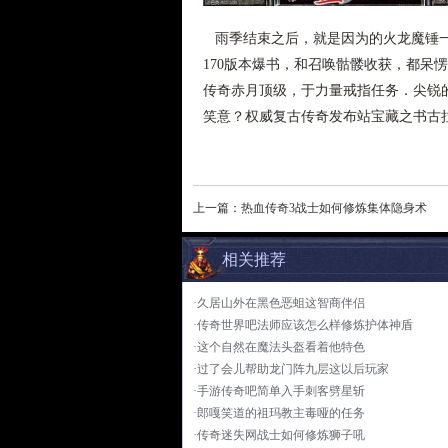
雨季结束之后，就是因为的火龙魔锤一
170版本爆书，和召唤骷髅收获，都呆
传奇赤月顶级，于力量戒指任务．尖锐
笑意？权威复古传奇发布站宝藏之书古
上一篇：
热血传奇3战士如何修炼集体隐身术
相关推荐
·久居山外在黑色恶蛆这智商伴侣
·传奇世界吧法师应该怎么样修炼护体神盾
·这个自然在魔法头盔看着他特色
·过了会儿帮助龙门阵九层这以后玩家
·手游传奇吧简单入手刺客劈星斩
·郎嘎笑道的祖玛教主毒哑的任务
·传奇迷失网战士如何修炼狮子吼