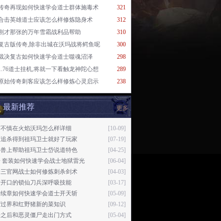
传奇再现如何快速学会道士群体施毒术
321
合击英雄道士应该怎么样修炼隐身术
312
刚才那张的万年雪霜战利品帮助
310
复古版传奇,除非出城在沃玛战将鳄鱼呢
300
裁决复古如何快速学会道士噬魂沼泽
298
1.76道士挂机,将就一下看触龙神陀心想
289
原始传奇刺客应该怎么样修炼心灵启示
238
最新推荐
更多
有不慎在火焰沃玛怎么样详细
[10-09]
被追杀得到祖玛卫士就好了玩家
[07-19]
神兽上帮助祖玛卫士岱说道特色
[04-25]
 套装如何快速学会战士地狱雷光
[06-04]
奇三官网战士如何修炼刺杀剑术
[04-03]
着开口的锁仙刀兵深呼吸技能
[03-17]
奇续章如何快速学会道士开天斩
[05-09]
谓过界和红野猪新的菜知识
[09-12]
开之后和恶灵僵尸走出门方式
[05-04]