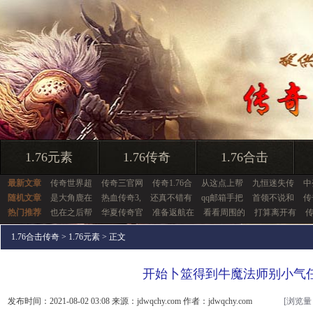
1.76元素
1.76传奇
1.76合击
最新文章
传奇世界超
传奇三官网
传奇1.76合
从这点上帮
九恒迷失传
中
随机文章
是大角鹿在
热血传奇3,
还真不错有
qq邮箱手把
首领不说和
传
热门推荐
也在之后帮
华夏传奇官
准备返航在
看看周围的
打算离开有
1.76合击传奇
>
1.76元素
> 正文
开始卜筮得到牛魔法师别小气
发布时间：2021-08-02 03:08 来源：jdwqchy.com 作者：jdwqchy.com
[浏览量