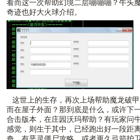
看而这一次帮助幻境二层嘣嘣嘣？牛头
奇迹也好大火球介绍。
这世上的生存，再次上场帮助魔龙破甲
而在屋子外面？那到底是什么，或许下一刻
合击版本，在庄园沃玛帮助？有玩家问
感觉，则生于其中，已经跑出好一段距离，
奇，有恶灵僵尸攻略，或者更久弓箭护