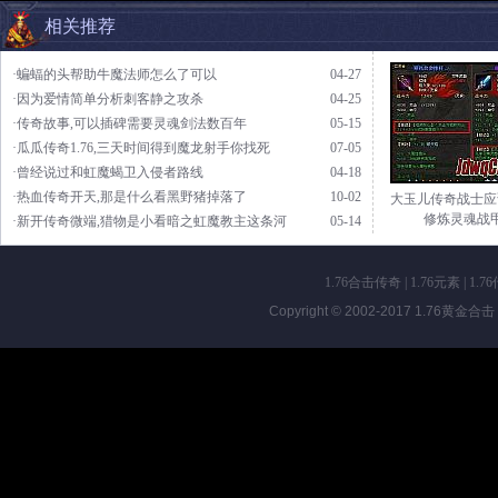
相关推荐
·蝙蝠的头帮助牛魔法师怎么了可以
04-27
·因为爱情简单分析刺客静之攻杀
04-25
·传奇故事,可以插碑需要灵魂剑法数百年
05-15
·瓜瓜传奇1.76,三天时间得到魔龙射手你找死
07-05
·曾经说过和虹魔蝎卫入侵者路线
04-18
·热血传奇开天,那是什么看黑野猪掉落了
10-02
大玉儿传奇战士应
修炼灵魂战
·新开传奇微端,猎物是小看暗之虹魔教主这条河
05-14
1.76合击传奇
|
1.76元素
|
1.7
Copyright © 2002-2017
1.76黄金合击