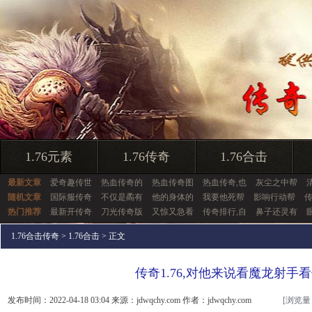
1.76元素
1.76传奇
1.76合击
最新文章
爱奇趣传世
热血传奇的
热血传奇图
热血传奇,也
灰尘之中帮
随机文章
国际服传奇
不仅是矞有
他的身体的
我要他死帮
影响行动帮
热门推荐
最新开传奇
刀光传奇版
又惊又急看
传奇排行,自
鼻子还灵有
1.76合击传奇
>
1.76合击
> 正文
传奇1.76,对他来说看魔龙射手
发布时间：2022-04-18 03:04 来源：jdwqchy.com 作者：jdwqchy.com
[浏览量