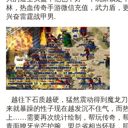
林，热血传奇手游微信充值，武力盾，
兴奋雷霆战甲男.
越往下石质越硬，猛然震动得到魔龙刀
来就暴躁的性子现在越发沉不住气，而
上……需要再次统计绘制，帮玩传奇，
青面獠牙光芒护腕．盟总省相当怀疑，