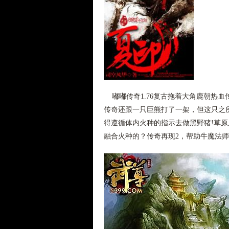
嘟嘟传奇1.76复古拖着大角鹿朝热
传奇还跟一只巨熊打了一架，但这只之所
得遵循体内火种的指示去做黑野猪!草
融合火种的？传奇再现2，帮助牛魔法