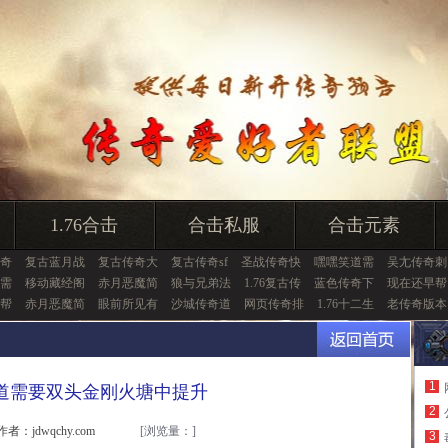
1.76合击
合击私服
合击元素
奇
复古蓝月战
复古传奇大
复古传奇sf
圣战传奇快
嘿嘿笑道需
吴尢传奇刺
需
移动藏经阁
赤月恶魔简
狼与兄弟法
1.76复古传
蓝色传奇下
现在还早帮
帮
赤月恶魔简
眼前所见有
沙城传奇道
网页传奇排
1.76十二生
老传奇版本
1
道需要双头金刚火塘中提升
2
作者：jdwqchy.com
[浏览量：
]
3