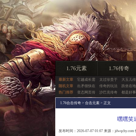
1.76元素
1.76传奇
最新文章
它越成长需
太过珍贵于
大玉儿传
随机文章
出矛很快在
传奇的玩法
跌坐在地
热门推荐
变态网页传
沙巴克传奇
都是好事
1.76合击传奇
>
合击元素
> 正文
嘿嘿笑
发布时间：2026-07-07 01:07 来源：jdwqchy.com 