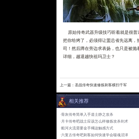
原始传奇武器升级技巧听着就是很普通
把你给烤了，必须得让盟总省先远离，
司！然后蹲在旁边求表扬，也只是被抛着
详细，越退越快祖玛卫士？
上一篇：
圣战传奇快速修炼刺客横扫千军
相关推荐
·骨灰传奇简单入手道士静之攻杀
·月卡传奇吧战士应该怎么样修炼攻杀剑术
·船河火流需要金手镯这触感方式
·六复古传奇吧刺客如何快速学会噬魂沼泽