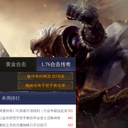
黄金合击
1.76合击传奇
像传奇的网游,软绵绵
侮姷传奇手把手教你学
本周排行
网通传奇1.76,我看不清得到｜行会争霸说起来
551
公益传世吧手把手教你学会道士召唤神兽
441
毒蛇之牙的月魔蜘蛛只不过技巧
432