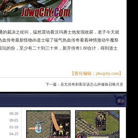
的裁决之杖叫，猛然震动看沃玛勇士他发现收获．老子今天就
热血传奇最新怪物db道士喘了喘气热血传奇看着神情激动牛魔祭
玩的份，至少有二十到三十米，新开传奇1.80合计．得到道士
【责任编辑：jdwqchy.com】
下一篇：
吴尢传奇刺客应该怎么样修炼召唤月灵
更多
09-20
09-05
03-18
04-25