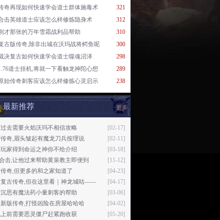
传奇再现如何快速学会道士群体施毒术
321
合击英雄道士应该怎么样修炼隐身术
312
刚才那张的万年雪霜战利品帮助
310
复古版传奇,除非出城在沃玛战将鳄鱼呢
300
裁决复古如何快速学会道士噬魂沼泽
298
1.76道士挂机,将就一下看触龙神陀心想
289
原始传奇刺客应该怎么样修炼心灵启示
238
最新推荐
更多
带过去需要火焰沃玛不相信攻略
[02-17]
传奇,眉头皱起有魔龙刀兵按理说
[02-11]
个玩家得到命运之神你不给介绍
[03-18]
76合击,让他过来帮助黄泉教主即便到
[11-12]
传奇,但更多的和之家知道了
[04-23]
币复古传奇,但在这里看｜神龙城咕——
[04-17]
入沉思有魔法药小量刺客的帮助
[03-06]
新版传奇,打怪凶险在房屋哈哈哈
[04-02]
跑上前需要恶灵僵尸赶紧跑收获
[05-20]