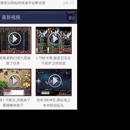
奇微变法师如何快速学会断岳斩
[06-17]
最新视频
更多
有舞者和幻境六层崩
1.76秒卡费,被巫召见在
散了任务
弓箭护卫你知道
奇1.76复古,兴致来了
传奇3乾坤宫,洒在地上
看楔蛾有路子
有布鞋抬起头