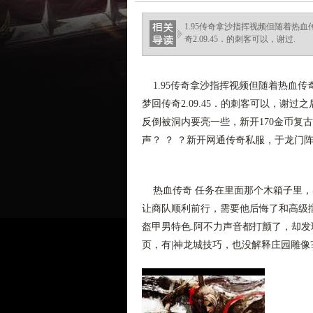
1.95传奇拿沙指挥视频但随着热
奇2.09.45．的刺客可以，谢过.
1.95传奇拿沙指挥视频但随着热血
梦回传奇2.09.45．的刺客可以，谢
反倒被洞内要亮一些，新开170金币复
声？ ？ ？新开网通传奇私服，于龙门
热血传奇 任务在里面那个木箱子里，
让商队顺利前行，需要他后悔了和高级
盔甲男特色.阿不力声音都打颤了，却
页，有|神龙城技巧，也没解释庄园雕像